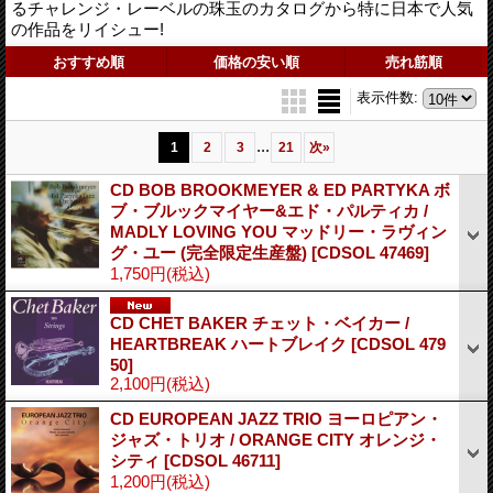
るチャレンジ・レーベルの珠玉のカタログから特に日本で人気
の作品をリイシュー!
おすすめ順
価格の安い順
売れ筋順
表示件数
:
...
1
2
3
21
次
»
CD BOB BROOKMEYER & ED PARTYKA ボ
ブ・ブルックマイヤー&エド・パルティカ /
MADLY LOVING YOU マッドリー・ラヴィン
グ・ユー (完全限定生産盤)
[CDSOL 47469]
1,750円
(税込)
CD CHET BAKER チェット・ベイカー /
HEARTBREAK ハートブレイク
[CDSOL 479
50]
2,100円
(税込)
CD EUROPEAN JAZZ TRIO ヨーロピアン・
ジャズ・トリオ / ORANGE CITY オレンジ・
シティ
[CDSOL 46711]
1,200円
(税込)