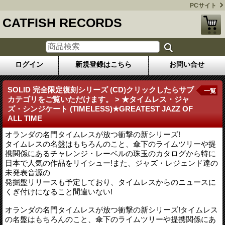
PCサイト
CATFISH RECORDS
ログイン
新規登録はこちら
お問い合せ
SOLID 完全限定復刻シリーズ (CD)クリックしたらサブ
一覧
カテゴリをご覧いただけます。 > ★タイムレス・ジャ
ズ・シンジケート (TIMELESS)★GREATEST JAZZ OF
ALL TIME
オランダの名門タイムレスが放つ衝撃の新シリーズ!
タイムレスの名盤はもちろんのこと、傘下のライムツリーや提
携関係にあるチャレンジ・レーベルの珠玉のカタログから特に
日本で人気の作品をリイシュー!また、ジャズ・レジェンド達の
未発表音源の
発掘盤リリースも予定しており、タイムレスからのニュースに
くぎ付けになること間違いない!
オランダの名門タイムレスが放つ衝撃の新シリーズ!タイムレス
の名盤はもちろんのこと、傘下のライムツリーや提携関係にあ