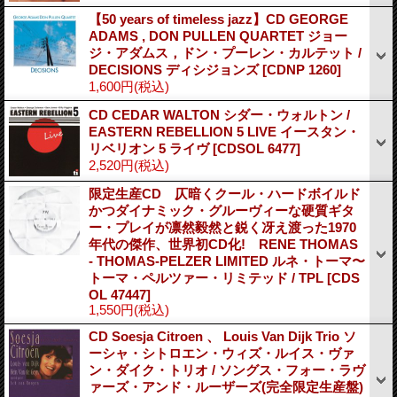
【50 years of timeless jazz】CD GEORGE
ADAMS , DON PULLEN QUARTET ジョー
ジ・アダムス，ドン・プーレン・カルテット /
DECISIONS ディシジョンズ
[CDNP 1260]
1,600円
(税込)
CD CEDAR WALTON シダー・ウォルトン /
EASTERN REBELLION 5 LIVE イースタン・
リベリオン 5 ライヴ
[CDSOL 6477]
2,520円
(税込)
限定生産CD 仄暗くクール・ハードボイルド
かつダイナミック・グルーヴィーな硬質ギタ
ー・プレイが凛然毅然と鋭く冴え渡った1970
年代の傑作、世界初CD化! RENE THOMAS
- THOMAS-PELZER LIMITED ルネ・トーマ〜
トーマ・ペルツァー・リミテッド / TPL
[CDS
OL 47447]
1,550円
(税込)
CD Soesja Citroen 、 Louis Van Dijk Trio ソ
ーシャ・シトロエン・ウィズ・ルイス・ヴァ
ン・ダイク・トリオ / ソングス・フォー・ラヴ
ァーズ・アンド・ルーザーズ(完全限定生産盤)