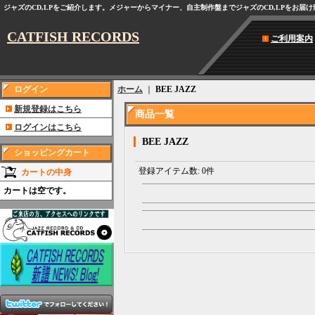
ジャズのCD,LPをご紹介します。メジャーからマイナー、自主制作盤までジャズのCD,LPをお届
CATFISH RECORDS
ご利用案内
ログイン
ホーム
｜
BEE JAZZ
新規登録はこちら
商品一覧
ログインはこちら
BEE JAZZ
ショッピングカート
登録アイテム数
:
0件
カートの中身
カートは空です。