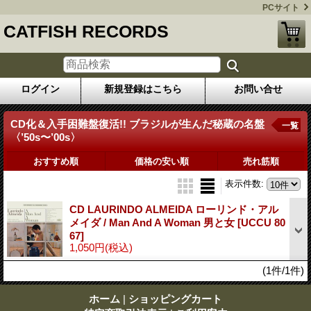
PCサイト
CATFISH RECORDS
ログイン
新規登録はこちら
お問い合せ
CD化＆入手困難盤復活!! ブラジルが生んだ秘蔵の名盤
一覧
〈’50s〜’00s〉
おすすめ順
価格の安い順
売れ筋順
表示件数
:
CD LAURINDO ALMEIDA ローリンド・アル
メイダ / Man And A Woman 男と女
[UCCU 80
67]
1,050円
(税込)
(1件/1件)
ホーム
|
ショッピングカート