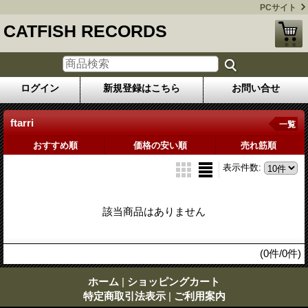
PCサイト
CATFISH RECORDS
ログイン
新規登録はこちら
お問い合せ
ftarri
一覧
おすすめ順
価格の安い順
売れ筋順
表示件数
:
該当商品はありません
(0件/0件)
ホーム
|
ショッピングカート
特定商取引法表示
|
ご利用案内