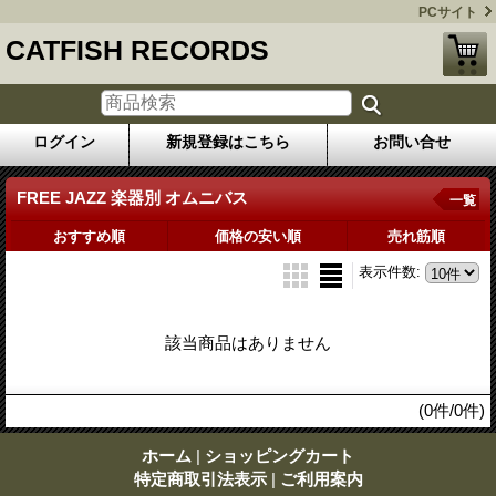
PCサイト
CATFISH RECORDS
ログイン
新規登録はこちら
お問い合せ
FREE JAZZ 楽器別 オムニバス
一覧
おすすめ順
価格の安い順
売れ筋順
表示件数
:
該当商品はありません
(0件/0件)
ホーム
|
ショッピングカート
特定商取引法表示
|
ご利用案内