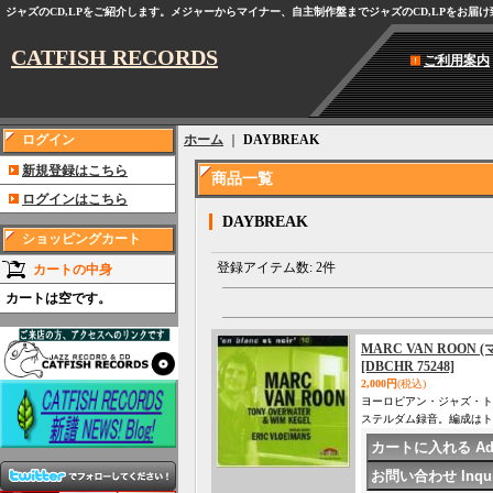
ジャズのCD,LPをご紹介します。メジャーからマイナー、自主制作盤までジャズのCD,LPをお届
CATFISH RECORDS
ご利用案内
ログイン
ホーム
｜
DAYBREAK
新規登録はこちら
商品一覧
ログインはこちら
DAYBREAK
ショッピングカート
登録アイテム数
:
2件
カートの中身
カートは空です。
MARC VAN ROON (マ
[DBCHR 75248]
2,000円
(税込)
ヨーロピアン・ジャズ・ト
ステルダム録音。編成はト