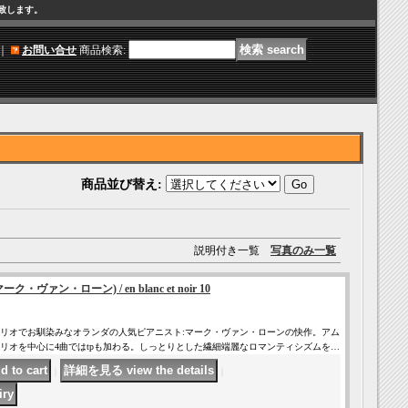
け致します。
｜
お問い合せ
商品検索
:
商品並び替え
:
説明付き一覧
写真のみ一覧
ーク・ヴァン・ローン) / en blanc et noir 10
リオでお馴染みなオランダの人気ピアニスト:マーク・ヴァン・ローンの快作。アム
リオを中心に4曲ではtpも加わる。しっとりとした繊細端麗なロマンティシズムを…
｜
｜