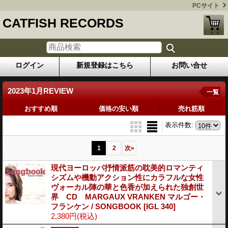
PCサイト
CATFISH RECORDS
ログイン
新規登録はこちら
お問い合せ
2023年1月REVIEW
一覧
おすすめ順
価格の安い順
売れ筋順
表示件数
:
1
2
次
»
現代ヨーロッパ抒情派筋の耽美的ロマンティ
シズムや機動アクション性にカラフルな女性
ヴォーカル陣の華と色香が加えられた独創世
界 CD MARGAUX VRANKEN マルゴー・
フランケン / SONGBOOK
[IGL 340]
2,380円
(税込)