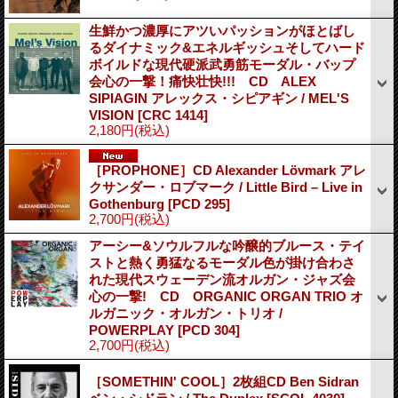
生鮮かつ濃厚にアツいパッションがほとばし
るダイナミック&エネルギッシュそしてハード
ボイルドな現代硬派武勇筋モーダル・バップ
会心の一撃！痛快壮快!!! CD ALEX
SIPIAGIN アレックス・シピアギン / MEL'S
VISION
[CRC 1414]
2,180円
(税込)
［PROPHONE］CD Alexander Lövmark アレ
クサンダー・ロブマーク / Little Bird – Live in
Gothenburg
[PCD 295]
2,700円
(税込)
アーシー&ソウルフルな吟醸的ブルース・テイ
ストと熱く勇猛なるモーダル色が掛け合わさ
れた現代スウェーデン流オルガン・ジャズ会
心の一撃! CD ORGANIC ORGAN TRIO オ
ルガニック・オルガン・トリオ /
POWERPLAY
[PCD 304]
2,700円
(税込)
［SOMETHIN' COOL］2枚組CD Ben Sidran