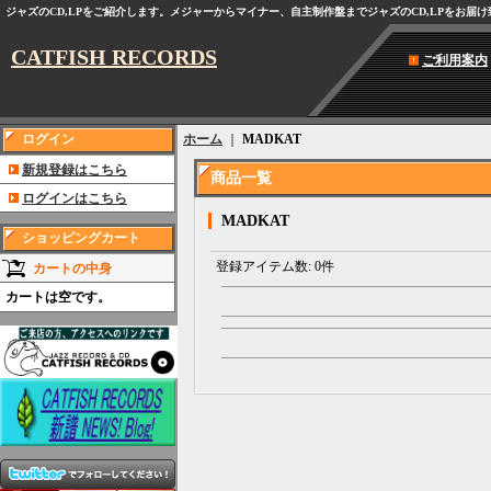
ジャズのCD,LPをご紹介します。メジャーからマイナー、自主制作盤までジャズのCD,LPをお届
CATFISH RECORDS
ご利用案内
ログイン
ホーム
｜
MADKAT
新規登録はこちら
商品一覧
ログインはこちら
MADKAT
ショッピングカート
登録アイテム数
:
0件
カートの中身
カートは空です。