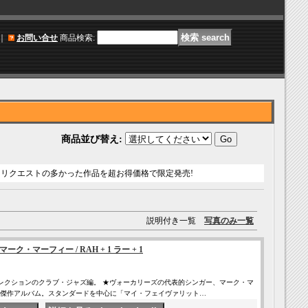
｜
お問い合せ
商品検索
:
商品並び替え
:
リクエストの多かった作品を超お得価格で限定発売!
説明付き一覧
写真のみ一覧
マーク・マーフィー / RAH + 1 ラー + 1
T お宝コレクションのクラブ・ジャズ編。 ★ヴォーカリーズの代表的シンガー、マーク・マ
傑作アルバム。スタンダードを中心に「マイ・フェイヴァリット…