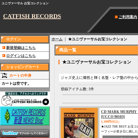
ユニヴァーサル お宝コレクション
CATFISH RECORDS
ご利用案内
ログイン
ホーム
｜
★ユニヴァーサルお宝コレクション
新規登録はこちら
商品一覧
ログインはこちら
★ユニヴァーサルお宝コレクション
ショッピングカート
カートの中身
ジャズ史上に燦然と輝く名盤・レア盤の中から
カートは空です。
登録アイテム数
:
1件
CD MARK MURPHY 
[UCCO 90103]
1,100円
(税込)
★JAZZ THE BES
ーフィーが若き日に残した