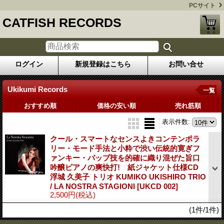
PCサイト
CATFISH RECORDS
ログイン
新規登録はこちら
お問い合せ
Ukikumi Records
一覧
おすすめ順
価格の安い順
売れ筋順
表示件数
:
クール・スマートなセンスよきコンテンポラ
リー・モード手法と小粋で渋い伝統的寛ぎフ
ァンキー・バップ技を的確に織り混ぜた旨口
吟醸ピアノの爽快打! 紙ジャケット仕様CD
浮城 久美子 トリオ KUMIKO UKISHIRO TRIO
/ LA NOSTRA STAGIONI
[UKCD 002]
2,500円
(税込)
(1件/1件)