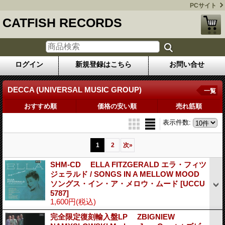
PCサイト
CATFISH RECORDS
ログイン
新規登録はこちら
お問い合せ
DECCA (UNIVERSAL MUSIC GROUP)
一覧
おすすめ順
価格の安い順
売れ筋順
表示件数
:
1
2
次
»
SHM-CD ELLA FITZGERALD エラ・フィツ
ジェラルド / SONGS IN A MELLOW MOOD
ソングス・イン・ア・メロウ・ムード
[UCCU
5787]
1,600円
(税込)
完全限定復刻輸入盤LP ZBIGNIEW