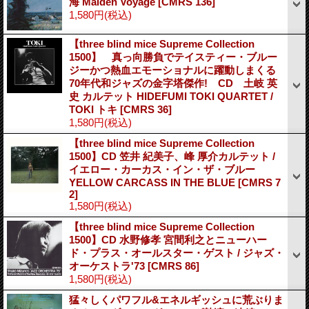
海 Maiden Voyage
[CMRS 136]
1,580円
(税込)
【three blind mice Supreme Collection
1500】 真っ向勝負でテイスティー・ブルー
ジーかつ熱血エモーショナルに躍動しまくる
70年代和ジャズの金字塔傑作! CD 土岐 英
史 カルテット HIDEFUMI TOKI QUARTET /
TOKI トキ
[CMRS 36]
1,580円
(税込)
【three blind mice Supreme Collection
1500】CD 笠井 紀美子、峰 厚介カルテット /
イエロー・カーカス・イン・ザ・ブルー
YELLOW CARCASS IN THE BLUE
[CMRS 7
2]
1,580円
(税込)
【three blind mice Supreme Collection
1500】CD 水野修孝 宮間利之とニューハー
ド・プラス・オールスター・ゲスト / ジャズ・
オーケストラ'73
[CMRS 86]
1,580円
(税込)
猛々しくパワフル&エネルギッシュに荒ぶりま