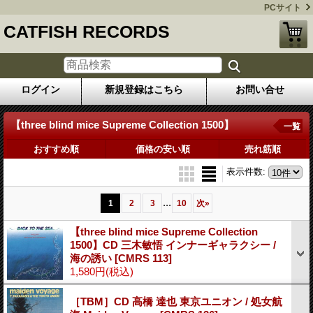
PCサイト
CATFISH RECORDS
ログイン
新規登録はこちら
お問い合せ
【three blind mice Supreme Collection 1500】
一覧
おすすめ順
価格の安い順
売れ筋順
表示件数
:
...
1
2
3
10
次
»
【three blind mice Supreme Collection
1500】CD 三木敏悟 インナーギャラクシー /
海の誘い
[CMRS 113]
1,580円
(税込)
［TBM］CD 高橋 達也 東京ユニオン / 処女航