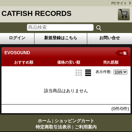
PCサイト
CATFISH RECORDS
ログイン
新規登録はこちら
お問い合せ
EVOSOUND
一覧
おすすめ順
価格の安い順
売れ筋順
表示件数
:
該当商品はありません
(0件/0件)
ホーム
|
ショッピングカート
特定商取引法表示
|
ご利用案内