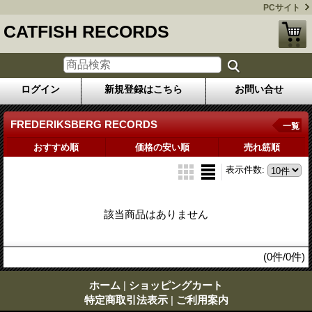
PCサイト
CATFISH RECORDS
ログイン
新規登録はこちら
お問い合せ
FREDERIKSBERG RECORDS
一覧
おすすめ順
価格の安い順
売れ筋順
表示件数
:
該当商品はありません
(0件/0件)
ホーム
|
ショッピングカート
特定商取引法表示
|
ご利用案内