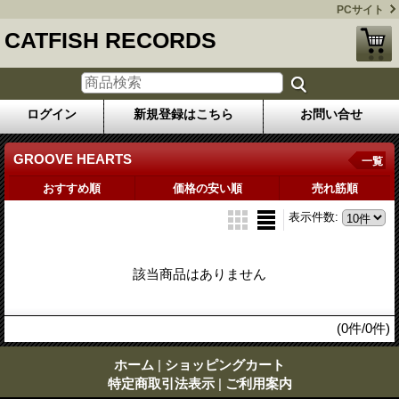
PCサイト
CATFISH RECORDS
ログイン
新規登録はこちら
お問い合せ
GROOVE HEARTS
一覧
おすすめ順
価格の安い順
売れ筋順
表示件数
:
該当商品はありません
(0件/0件)
ホーム
|
ショッピングカート
特定商取引法表示
|
ご利用案内