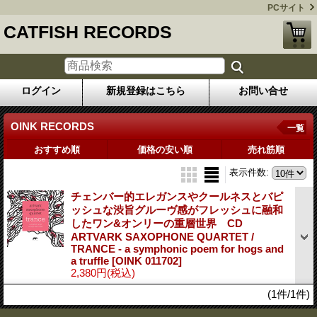
PCサイト
CATFISH RECORDS
ログイン
新規登録はこちら
お問い合せ
OINK RECORDS
一覧
おすすめ順
価格の安い順
売れ筋順
表示件数
:
チェンバー的エレガンスやクールネスとバピ
ッシュな渋旨グルーヴ感がフレッシュに融和
したワン&オンリーの重層世界 CD
ARTVARK SAXOPHONE QUARTET /
TRANCE - a symphonic poem for hogs and
a truffle
[OINK 011702]
2,380円
(税込)
(1件/1件)