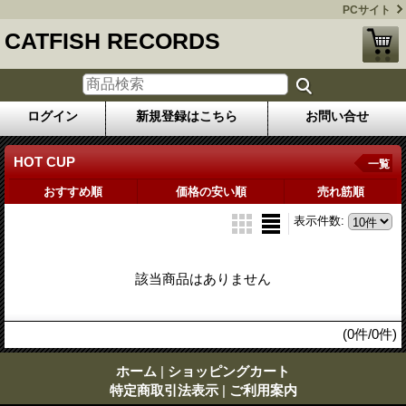
PCサイト
CATFISH RECORDS
ログイン
新規登録はこちら
お問い合せ
HOT CUP
一覧
おすすめ順
価格の安い順
売れ筋順
表示件数
:
該当商品はありません
(0件/0件)
ホーム
|
ショッピングカート
特定商取引法表示
|
ご利用案内