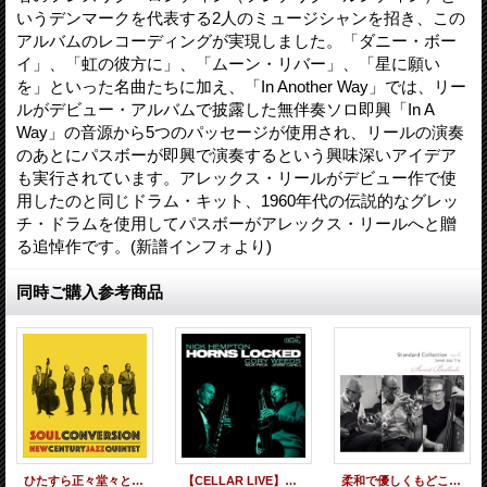
いうデンマークを代表する2人のミュージシャンを招き、この
アルバムのレコーディングが実現しました。「ダニー・ボー
イ」、「虹の彼方に」、「ムーン・リバー」、「星に願い
を」といった名曲たちに加え、「In Another Way」では、リー
ルがデビュー・アルバムで披露した無伴奏ソロ即興「In A
Way」の音源から5つのパッセージが使用され、リールの演奏
のあとにパスボーが即興で演奏するという興味深いアイデア
も実行されています。アレックス・リールがデビュー作で使
用したのと同じドラム・キット、1960年代の伝説的なグレッ
チ・ドラムを使用してパスボーがアレックス・リールへと贈
る追悼作です。(新譜インフォより)
同時ご購入参考商品
ひたすら正々堂々と真っ向勝負で旨口節を歌う現代2管バップの特級品! CD NEW CENTURY JAZZ QUINTET ニュー・センチュリー・ジャズ・クインテット / SOUL CONVERSION ソウル・コンヴァージョン
【CELLAR LIVE】CD Nick Hempton & Cory Weeds ニック・ヘンプトン & コリー・ウィーズ / Horns Locked
柔和で優しくもどこか儚げに翳った、哀感染みるメロウ・ムーディー幽玄世界CDSWEET JAZZ TRIO / STANDARD COLLECTION VOL.4 "SWEET BALLADS"