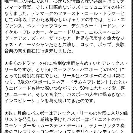
唯一無二の存在であり、心からの情熱と深い共感を持ってデ
ンマーク音楽、そして国際的なジャズ・コミュニティの柱と
なりました。デンマークのファースト・コール・ドラマーと
して70年以上にわたる輝かしいキャリアの中では、ビル・エ
ヴァンス、ベン・ウェブスター、デクスター・ゴードン、マ
イケル・ブレッカー、ケニー・ドリュー、ニルス＝ヘニン
グ・オアステズ・ペーザセンなど、世界を代表する偉大なジ
ャズ・ミュージシャンたちと共演し、ロック、ポップ、実験
音楽の間を自在に行き来しました。
★多くのドラマーの心に特別な場所を占めていたアレックス・
リールですが、とりわけステファン・パスボー（b.1974）に
とっては特別な存在でした。リールはパスボーの名付け親に
なり、3歳のパスボーにスネア・ドラムをプレゼントしたとい
うエピソードも持つ深いつながりで、50年にわたって愛、喜
び、ユーモア、そして音楽で、パスボーの人生に揺るぎない
インスピレーションを与え続けてきたのです。
★数ヵ月前にパスボーはアレックス・リールのお気に入りの曲
リストを発見し、感銘を受けたパスボーはピアニストのカー
ステン・ダール（カーステン・デール）、テナーサックス奏
者のフレズリク・ロンディン（フレデリク・ルンディン）と