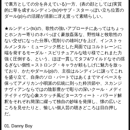
で裏方としての分を弁えている)一方、(表の顔としては)実質
的に華を成すルンディン(ts)やサブ・スターっぽい立ち位置の
ダール(p)らの活躍が清新に冴え渡って素晴らしい。
★ルンディン(ts)の、歌性の強いアプローチにあってはちょっ
とホンカー寄りのネバっぽく豪放磊落な、野性味と牧歌性の
ない交ぜになった分厚い荒削りの雄叫びを上げ、インストゥ
ルメンタル・ミュージック然とした局面ではコルトレーンに
端を発するモーダル・スピリチュアルな唸り様でこれまた力
強く圧倒する、という、ほぼ一貫してタフ&ワイルドなその揺
るぎない個性＝ストロング・キャラが頼もしげに魅力を放っ
ており、かたやダール(p)の、主役はルンディンに譲ってこれ
を盛り立て、自身のソロ・パートではあくまでマイペースを
保ってアメリカン小唄派の伝統に則った粋渋節や、スカンジ
ナヴィアンならではの陰影豊かで彫りの深いクール・メディ
テイティヴな心象スケッチ風ビタースウィート・バラード解
釈をそれぞれ簡潔に綴って独自の妙味を発揮し、懐の広いと
ころを見せたりと、愉しい個人芸の聴きどころは目白押し
だ。
01. Danny Boy