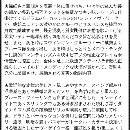
★繊細さと豪胆さを表裏一体に併せ持ち、中々手の込んだ芸
の細かい多彩な精巧アタックを敏捷かつキレ味シャープに仕
掛けてくるドラム/パーカッションのセンシティヴ・ワーク
が、終始ニュアンス濃やかにグルーヴとサスペンスを抜群の
鮮度で醸成する中、幾分泥臭く質実剛健に哀愁を歌い上げる
図太いテナー咆哮が粘り気を含んだコク旨な花形ぶりを見
せ、また、ある時はスウィンギン・グルーヴィーに威勢よく
ブルース節を繰り出し、ある時はしっとりとメロウ・テンダ
ーに詩的ロマンティシズムを映すピアノの端正なプレイも余
情豊かに際立った、全体を通じ北欧流アクティヴ抒情派の正
統らしいマイルド・メロディックな快演が貫かれて、旨味も
充分に昂揚させ、感動させる充実の敢闘内容。
★歌謡的な旋律の美しさ・親しみやすさと、スイング感あり
浮遊感もありの機微に富んだノリ、を先ずは何より重んじ、
ブルース・フィーリングも自ずと潤沢に有した、インティメ
イトでありスリリングでもある研ぎ澄まされた鋭利さ漂うダ
イナミズム満点の躍動型リリカル演奏が敏活に展開してゆ
き、ドラムとパーカッションを併用し音空間に巧みなメリハ
リ・濃淡・明暗を齎すパスボーがトータル・カラーを決定づ
ける確固としたナヴィゲイター役・船頭役を担う(但しあくま