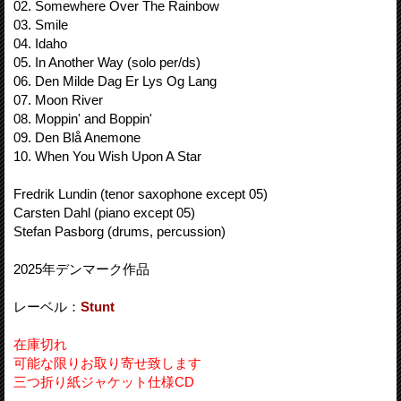
02. Somewhere Over The Rainbow
03. Smile
04. Idaho
05. In Another Way (solo per/ds)
06. Den Milde Dag Er Lys Og Lang
07. Moon River
08. Moppin' and Boppin'
09. Den Blå Anemone
10. When You Wish Upon A Star
Fredrik Lundin (tenor saxophone except 05)
Carsten Dahl (piano except 05)
Stefan Pasborg (drums, percussion)
2025年デンマーク作品
レーベル：
Stunt
在庫切れ
可能な限りお取り寄せ致します
三つ折り紙ジャケット仕様CD