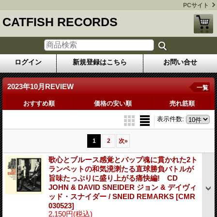
PCサイト
CATFISH RECORDS
ログイン
新規登録はこちら
お問い合せ
2023年10月REVIEW
一覧
おすすめ順
価格の安い順
売れ筋順
表示件数
:
1
2
次
»
歌心とブルース感覚とバップ魂に貫かれた2ト
ランペットの和気溌溂たる直球勝負バトルが
旨味たっぷりに盛り上がる痛快編! CD
JOHN & DAVID SNEIDER ジョン & デイヴィ
ッド・スナイダー / SNEID REMARKS
[CMR
030523]
2,150円
(税込)