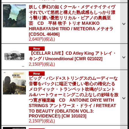
妖しく夢幻の如くクール・メディテイティヴ
それでいて悠然と構えた熟成感もしっかり漂
う翳り濃い憂愁リリカル・ピアノの奥義至
芸 CD 平林 牧子 トリオ MAKIKO
HIRABAYASHI TRIO / METEORA メテオラ
[CDSOL 46496]
2,640円
(税込)
【CELLAR LIVE】CD Atley King アトレイ・
キング / Unconditional
[CMR 021022]
2,150円
(税込)
ビッグ・バンド+ストリングスのムーディーな
音響をバックに端正で優しい歌心の権化たる
メロディック・トランペット吹鳴がジェント
ル&ハートウォーミングこの上なしの妙味を放
つ寛ぎ極楽編 CD ANTOINE DRYE WITH
STRINGS アントワーヌ・ドライ / RETREAT
TO BEAUTY (OBLATION VOL.3:
PROVIDENCE!)
[CM 101023]
2,150円
(税込)