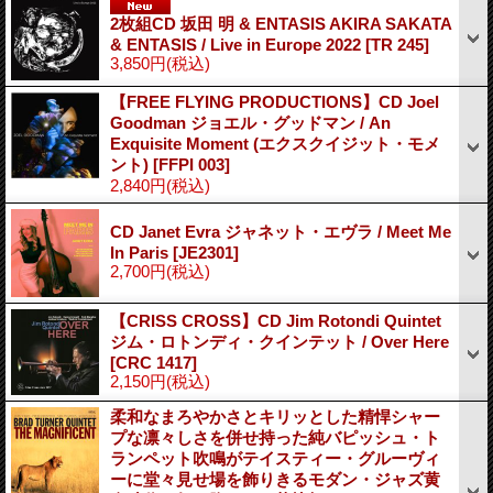
2枚組CD 坂田 明 & ENTASIS AKIRA SAKATA
& ENTASIS / Live in Europe 2022
[TR 245]
3,850円
(税込)
【FREE FLYING PRODUCTIONS】CD Joel
Goodman ジョエル・グッドマン / An
Exquisite Moment (エクスクイジット・モメ
ント)
[FFPI 003]
2,840円
(税込)
CD Janet Evra ジャネット・エヴラ / Meet Me
In Paris
[JE2301]
2,700円
(税込)
【CRISS CROSS】CD Jim Rotondi Quintet
ジム・ロトンディ・クインテット / Over Here
[CRC 1417]
2,150円
(税込)
柔和なまろやかさとキリッとした精悍シャー
プな凛々しさを併せ持った純バピッシュ・ト
ランペット吹鳴がテイスティー・グルーヴィ
ーに堂々見せ場を飾りきるモダン・ジャズ黄