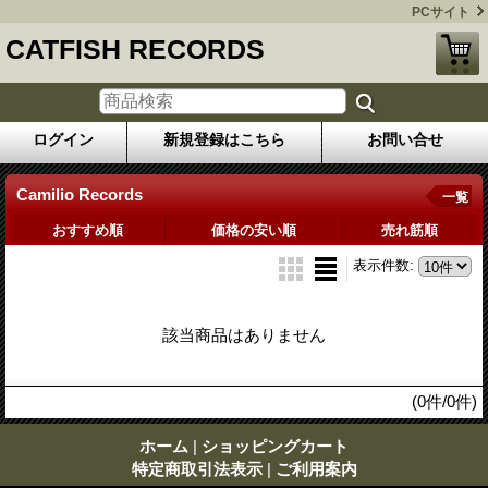
PCサイト
CATFISH RECORDS
ログイン
新規登録はこちら
お問い合せ
Camilio Records
一覧
おすすめ順
価格の安い順
売れ筋順
表示件数
:
該当商品はありません
(0件/0件)
ホーム
|
ショッピングカート
特定商取引法表示
|
ご利用案内