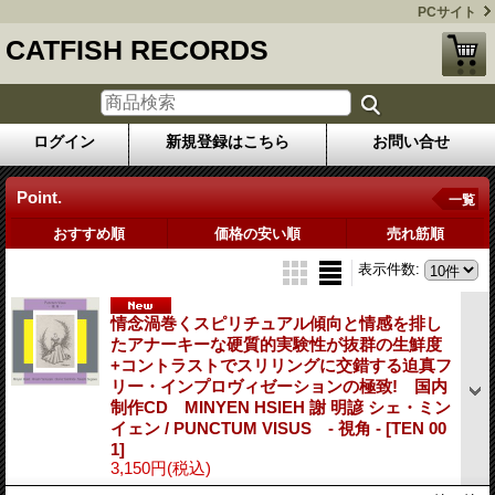
PCサイト
CATFISH RECORDS
ログイン
新規登録はこちら
お問い合せ
Point.
一覧
おすすめ順
価格の安い順
売れ筋順
表示件数
:
情念渦巻くスピリチュアル傾向と情感を排し
たアナーキーな硬質的実験性が抜群の生鮮度
+コントラストでスリリングに交錯する迫真フ
リー・インプロヴィゼーションの極致! 国内
制作CD MINYEN HSIEH 謝 明諺 シェ・ミン
イェン / PUNCTUM VISUS - 視角 -
[TEN 00
1]
3,150円
(税込)