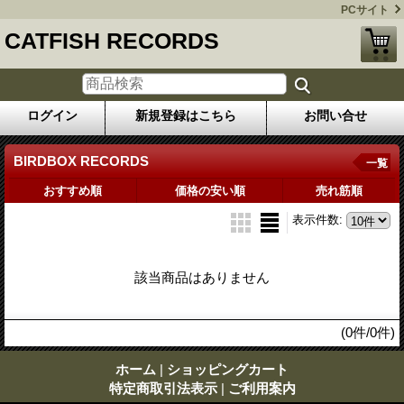
PCサイト
CATFISH RECORDS
ログイン
新規登録はこちら
お問い合せ
BIRDBOX RECORDS
一覧
おすすめ順
価格の安い順
売れ筋順
表示件数
:
該当商品はありません
(0件/0件)
ホーム
|
ショッピングカート
特定商取引法表示
|
ご利用案内