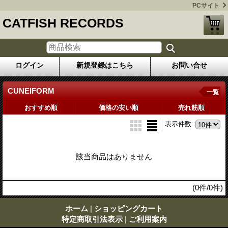
PCサイト
CATFISH RECORDS
ログイン
新規登録はこちら
お問い合せ
CUNEIFORM
一覧
おすすめ順
価格の安い順
売れ筋順
表示件数
:
該当商品はありません
(0件/0件)
ホーム
|
ショッピングカート
特定商取引法表示
|
ご利用案内