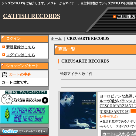
ジャズのCD,LPをご紹介します。メジャーからマイナー、自主制作盤までジャズのCD,LPをお届
CATFISH RECORDS
ご利用案内
ログイン
ホーム
｜
CREUSARTE RECORDS
新規登録はこちら
商品一覧
ログインはこちら
CREUSARTE RECORDS
ショッピングカート
登録アイテム数
:
1件
カートの中身
カートは空です。
ヨーロピアンな奥深い
ルーヴ感がバランスよ
CESCO MARZIAN
[CREUSARTE 03]
2,400円
(税込)
★生まれ故郷であるナポリを主た
eからリリースされていず