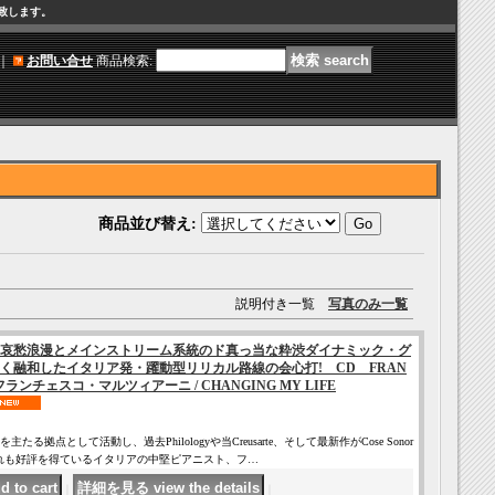
け致します。
｜
お問い合せ
商品検索
:
商品並び替え
:
説明付き一覧
写真のみ一覧
哀愁浪漫とメインストリーム系統のド真っ当な粋渋ダイナミック・グ
く融和したイタリア発・躍動型リリカル路線の会心打! CD FRAN
I フランチェスコ・マルツィアーニ / CHANGING MY LIFE
る拠点として活動し、過去Philologyや当Creusarte、そして最新作がCose Sonor
れも好評を得ているイタリアの中堅ピアニスト、フ…
｜
｜