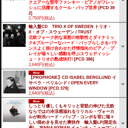
クエアーな堅牢ファンキー・ピアノがフレッ
シュに活躍するクール・バップ世界
[PCD 39
2]
2,750円
(税込)
輸入盤CD TRIO X OF SWEDEN トリオ・
X・オブ・スウェーデン / TRUST
北欧フォーク的な哀愁の牧歌性とダイナミッ
ク&ブルージーなハード・バップらしさをバラ
ンスよく掛け合わせた抒情指向のピアノ・プ
レイが瑞々しい感動を呼ぶスウェディッシ
ュ・トリオの熟成快打!
[PCD 386]
2,640円
(税込)
【PROPHONE】CD ISABEL BERGLUND イ
サベラ・ベリルンド / OPEN EVERY
WINDOW
[PCD 379]
2,640円
(税込)
しっとり優しくもキリッと背筋の伸びた北欧
ならではの冷涼感溢れるリリカル・ヴォーカ
ルが粋渋ハード・バップ・コンボを背に瑞々
しい煌めきを見せた爽快作 輸入盤LP(限定生
産) JENNA NYMAN イェンナ・ニューマン /