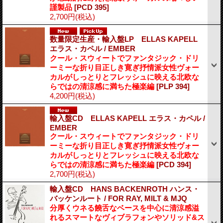
謹製品
[PCD 395]
2,700円
(税込)
数量限定生産・輸入盤LP ELLAS KAPELL
エラス・カペル / EMBER
クール・スウィートでファンタジック・ドリ
ーミーな折り目正しき寛ぎ抒情派女性ヴォー
カルがしっとりとフレッシュに映える北欧な
らではの清涼感に満ちた極楽編
[PLP 394]
4,200円
(税込)
輸入盤CD ELLAS KAPELL エラス・カペル /
EMBER
クール・スウィートでファンタジック・ドリ
ーミーな折り目正しき寛ぎ抒情派女性ヴォー
カルがしっとりとフレッシュに映える北欧な
らではの清涼感に満ちた極楽編
[PCD 394]
2,700円
(税込)
輸入盤CD HANS BACKENROTH ハンス・
バッケンルート / FOR RAY, MILT & MJQ
分厚くウネる饒舌なベースを中心に清涼感溢
れるスマートなヴィブラフォンやソリッド&ス