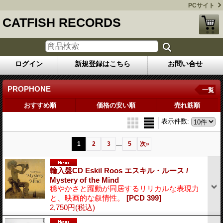
PCサイト
CATFISH RECORDS
ログイン
新規登録はこちら
お問い合せ
PROPHONE
一覧
おすすめ順
価格の安い順
売れ筋順
表示件数
:
...
1
2
3
5
次
»
輸入盤CD Eskil Roos エスキル・ルース /
Mystery of the Mind
穏やかさと躍動が同居するリリカルな表現力
と、映画的な叙情性。
[PCD 399]
2,750円
(税込)