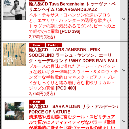
輸入盤CD Tuva Bergenheim トゥーヴァ・ベ
リエンヘイム / SKARGARDSJAZZ
ペル・テキサス・ヨハンソンの深いブロウ
と、エマリサ・ハランダーの透明な歌声が、
トゥヴァの刻む気品あるモダンなビートの上
で軽やかに躍動
[PCD 396]
2,750円
(税込)
輸入盤CD LARS JANSSON - ERIK
SODERLIND ラーシュ・ヤンソン、エーリ
ク・セーデルリンド / WHY DOES RAIN FALL
ブルースの旨味に溢れたアーシー・バピッシ
ュな鋭いギター弾鳴にスウィート&メロウ・テ
ンダーな半牧歌的ロマネスク・ピアノ・プレ
イがしっくりと絡み融け込む北欧リリカル・
ジャズの真髄
[PCD 400]
2,750円
(税込)
輸入盤CD SARA ALDEN サラ・アルデーン /
FORCE OF NATURE
清潔感や透明感に富むクール・スピリチュア
ルで仄かにメディテイティヴなバラード歌唱
が感動的に冴えた北欧ヴォーカルの瑞々しい