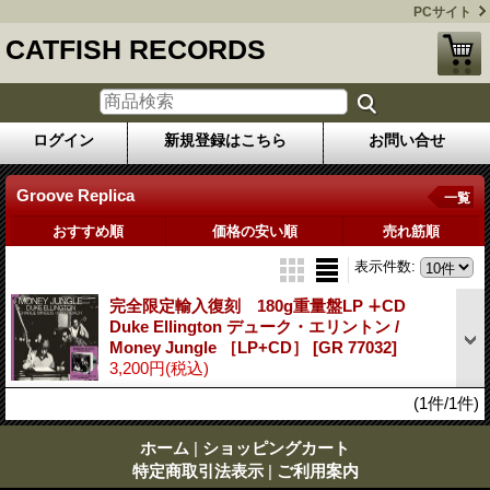
PCサイト
CATFISH RECORDS
ログイン
新規登録はこちら
お問い合せ
Groove Replica
一覧
おすすめ順
価格の安い順
売れ筋順
表示件数
:
完全限定輸入復刻 180g重量盤LP ∔CD
Duke Ellington デューク・エリントン /
Money Jungle ［LP+CD］
[GR 77032]
3,200円
(税込)
(1件/1件)
ホーム
|
ショッピングカート
特定商取引法表示
|
ご利用案内