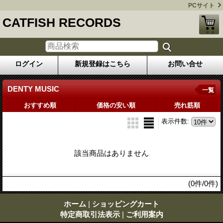
PCサイト
CATFISH RECORDS
ログイン
新規登録はこちら
お問い合せ
DENTY MUSIC
一覧
おすすめ順
価格の安い順
売れ筋順
表示件数
:
該当商品はありません
(0件/0件)
ホーム
|
ショッピングカート
特定商取引法表示
|
ご利用案内