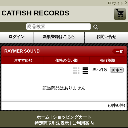
PCサイト
CATFISH RECORDS
ログイン
新規登録はこちら
お問い合せ
RAYMER SOUND
一覧
おすすめ順
価格の安い順
売れ筋順
表示件数
:
該当商品はありません
(0件/0件)
ホーム
|
ショッピングカート
特定商取引法表示
|
ご利用案内