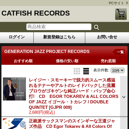
PCサイト
CATFISH RECORDS
ログイン
新規登録はこちら
お問い合せ
GENERATION JAZZ PROJECT RECORDS
一覧
おすすめ順
価格の安い順
売れ筋順
表示件数
:
レイジー・スモーキーで脱力的スムース感溢
れるテナーやアルトのレイドバックした流麗
ブロウがゴキゲンな純正ハード・バップ会心
打! CD EGOR TOKAREV & ALL COLORS
OF JAZZ イゴール・トカレフ / DOUBLE
QUINTET
[GJPR 009]
2,680円
(税込)
正統派サックスマンのスインギーな王道ジャ
ズ作品 CD Egor Tokarev & All Colors Of