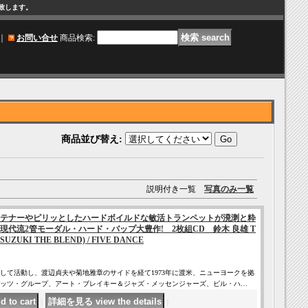
け致します。
｜
お問い合せ
商品検索
:
商品並び替え
:
説明付き一覧
写真のみ一覧
テナーやピリッとしたハードボイルドな敏活トランペットが溌溂と粋
現代流2管モーダル・ハード・バップ大豊作! 2枚組CD 鈴木 良雄 T
SUZUKI THE BLEND) / FIVE DANCE
ロとして活動し、渡辺貞夫や菊地雅章のサイドを経て1973年に渡米、ニューヨークを拠
ッツ・グループ、アート・ブレイキー＆ジャズ・メッセンジャーズ、ビル・ハ…
｜
｜