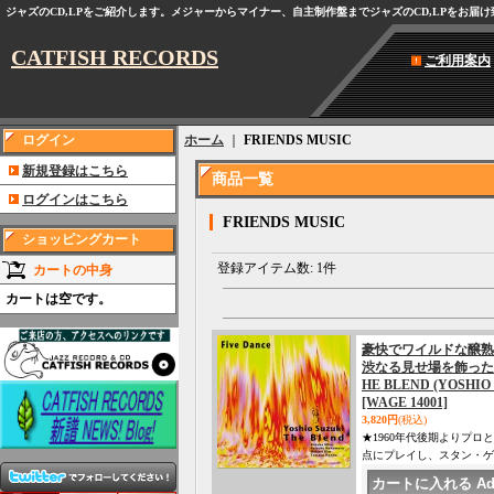
ジャズのCD,LPをご紹介します。メジャーからマイナー、自主制作盤までジャズのCD,LPをお届
CATFISH RECORDS
ご利用案内
ログイン
ホーム
｜
FRIENDS MUSIC
新規登録はこちら
商品一覧
ログインはこちら
FRIENDS MUSIC
ショッピングカート
登録アイテム数
:
1件
カートの中身
カートは空です。
豪快でワイルドな醸熟
渋なる見せ場を飾った
HE BLEND (YOSHIO 
[WAGE 14001]
3,820円
(税込)
★1960年代後期よりプ
点にプレイし、スタン・ゲ