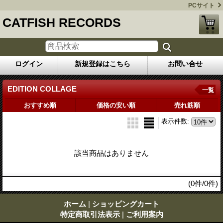
PCサイト
CATFISH RECORDS
ログイン
新規登録はこちら
お問い合せ
EDITION COLLAGE
一覧
おすすめ順
価格の安い順
売れ筋順
表示件数
:
該当商品はありません
(0件/0件)
ホーム
|
ショッピングカート
特定商取引法表示
|
ご利用案内