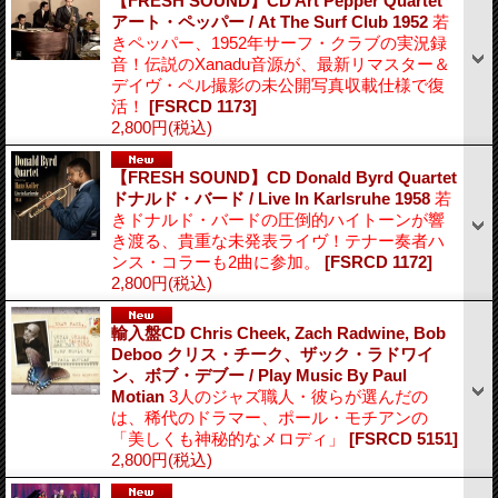
【FRESH SOUND】CD Art Pepper Quartet
アート・ペッパー / At The Surf Club 1952
若
きペッパー、1952年サーフ・クラブの実況録
音！伝説のXanadu音源が、最新リマスター＆
デイヴ・ペル撮影の未公開写真収載仕様で復
活！
[FSRCD 1173]
2,800円
(税込)
【FRESH SOUND】CD Donald Byrd Quartet
ドナルド・バード / Live In Karlsruhe 1958
若
きドナルド・バードの圧倒的ハイトーンが響
き渡る、貴重な未発表ライヴ！テナー奏者ハ
ンス・コラーも2曲に参加。
[FSRCD 1172]
2,800円
(税込)
輸入盤CD Chris Cheek, Zach Radwine, Bob
Deboo クリス・チーク、ザック・ラドワイ
ン、ボブ・デブー / Play Music By Paul
Motian
3人のジャズ職人・彼らが選んだの
は、稀代のドラマー、ポール・モチアンの
「美しくも神秘的なメロディ」
[FSRCD 5151]
2,800円
(税込)