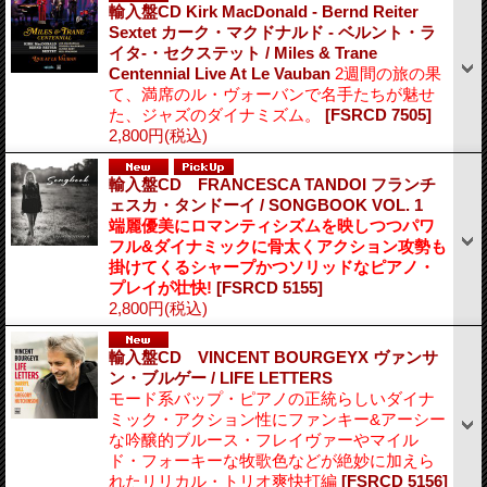
輸入盤CD Kirk MacDonald - Bernd Reiter
Sextet カーク・マクドナルド - ベルント・ラ
イタ-・セクステット / Miles & Trane
Centennial Live At Le Vauban
2週間の旅の果
て、満席のル・ヴォーバンで名手たちが魅せ
た、ジャズのダイナミズム。
[FSRCD 7505]
2,800円
(税込)
輸入盤CD FRANCESCA TANDOI フランチ
ェスカ・タンドーイ / SONGBOOK VOL. 1
端麗優美にロマンティシズムを映しつつパワ
フル&ダイナミックに骨太くアクション攻勢も
掛けてくるシャープかつソリッドなピアノ・
プレイが壮快!
[FSRCD 5155]
2,800円
(税込)
輸入盤CD VINCENT BOURGEYX ヴァンサ
ン・ブルゲー / LIFE LETTERS
モード系バップ・ピアノの正統らしいダイナ
ミック・アクション性にファンキー&アーシー
な吟醸的ブルース・フレイヴァーやマイル
ド・フォーキーな牧歌色などが絶妙に加えら
れたリリカル・トリオ爽快打編
[FSRCD 5156]