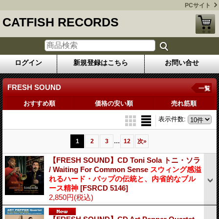
PCサイト
CATFISH RECORDS
ログイン
新規登録はこちら
お問い合せ
FRESH SOUND
一覧
おすすめ順
価格の安い順
売れ筋順
表示件数
:
...
1
2
3
12
次
»
【FRESH SOUND】CD Toni Sola トニ・ソラ
/ Waiting For Common Sense
スウィング感溢
れるハード・バップの伝統と、内省的なブル
ース精神
[FSRCD 5146]
2,850円
(税込)