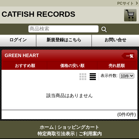
PCサイト
CATFISH RECORDS
ログイン
新規登録はこちら
お問い合せ
GREEN HEART
一覧
おすすめ順
価格の安い順
売れ筋順
表示件数
:
該当商品はありません
(0件/0件)
ホーム
|
ショッピングカート
特定商取引法表示
|
ご利用案内