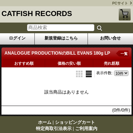
PCサイト
CATFISH RECORDS
ログイン
新規登録はこちら
お問い合せ
ANALOGUE PRODUCTIONのBILL EVANS 180g LP
一覧
おすすめ順
価格の安い順
売れ筋順
表示件数
:
該当商品はありません
(0件/0件)
ホーム
|
ショッピングカート
特定商取引法表示
|
ご利用案内