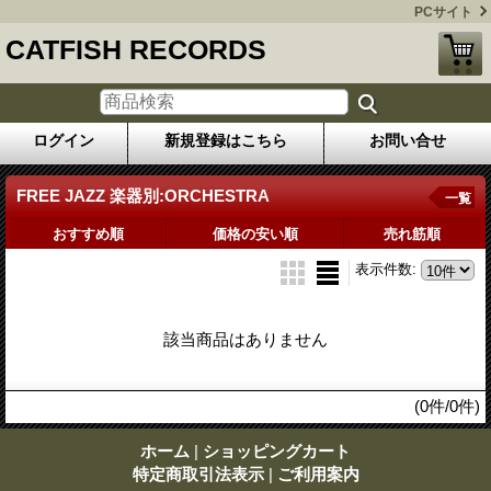
PCサイト
CATFISH RECORDS
ログイン
新規登録はこちら
お問い合せ
FREE JAZZ 楽器別:ORCHESTRA
一覧
おすすめ順
価格の安い順
売れ筋順
表示件数
:
該当商品はありません
(0件/0件)
ホーム
|
ショッピングカート
特定商取引法表示
|
ご利用案内