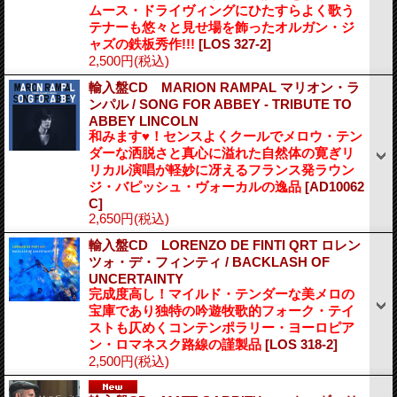
ムース・ドライヴィングにひたすらよく歌う
テナーも悠々と見せ場を飾ったオルガン・ジ
ャズの鉄板秀作!!!
[LOS 327-2]
2,500円
(税込)
輸入盤CD MARION RAMPAL マリオン・ラ
ンパル / SONG FOR ABBEY - TRIBUTE TO
ABBEY LINCOLN
和みます♥！センスよくクールでメロウ・テン
ダーな洒脱さと真心に溢れた自然体の寛ぎリ
リカル演唱が軽妙に冴えるフランス発ラウン
ジ・バピッシュ・ヴォーカルの逸品
[AD10062
C]
2,650円
(税込)
輸入盤CD LORENZO DE FINTI QRT ロレン
ツォ・デ・フィンティ / BACKLASH OF
UNCERTAINTY
完成度高し！マイルド・テンダーな美メロの
宝庫であり独特の吟遊牧歌的フォーク・テイ
ストも仄めくコンテンポラリー・ヨーロピア
ン・ロマネスク路線の謹製品
[LOS 318-2]
2,500円
(税込)