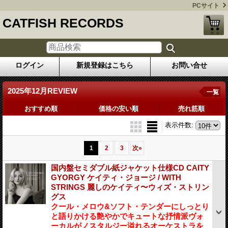
PCサイト
CATFISH RECORDS
ログイン
新規登録はこちら
お問い合せ
2025年12月REVIEW
一覧
おすすめ順
価格の安い順
売れ筋順
表示件数
:
1
2
3
次
»
国内盤セミダブル紙ジャケット仕様CD CAITY
GYORGY ケイティ・ジョージ / WITH
STRINGS 麗しのケイティ〜ウィズ・ストリン
グス
クール・メロウ&ソフト・テンダーにしっとり
と語りかける艶やかでキュートな抒情派ヴォ
ーカルがノスタルジー溢れるオーケストラを