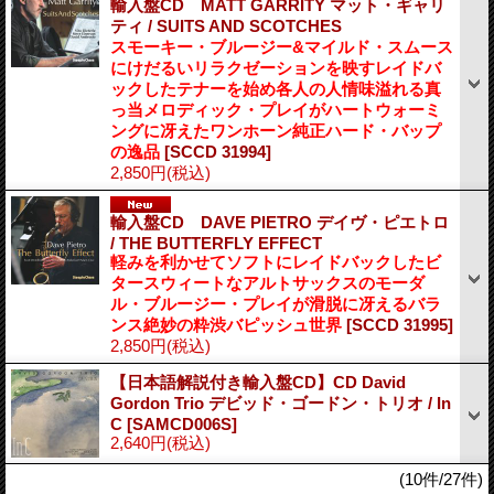
輸入盤CD MATT GARRITY マット・ギャリ
ティ / SUITS AND SCOTCHES
スモーキー・ブルージー&マイルド・スムース
にけだるいリラクゼーションを映すレイドバ
ックしたテナーを始め各人の人情味溢れる真
っ当メロディック・プレイがハートウォーミ
ングに冴えたワンホーン純正ハード・バップ
の逸品
[SCCD 31994]
2,850円
(税込)
輸入盤CD DAVE PIETRO デイヴ・ピエトロ
/ THE BUTTERFLY EFFECT
軽みを利かせてソフトにレイドバックしたビ
タースウィートなアルトサックスのモーダ
ル・ブルージー・プレイが滑脱に冴えるバラ
ンス絶妙の粋渋バピッシュ世界
[SCCD 31995]
2,850円
(税込)
【日本語解説付き輸入盤CD】CD David
Gordon Trio デビッド・ゴードン・トリオ / In
C
[SAMCD006S]
2,640円
(税込)
(10件/27件)