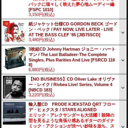
バックに瑞々しく映えた夢心地ムーディー編
[FSPC 1010]
3,150円
(税込)
紙ジャケット仕様CD GORDON BECK ゴード
ン・ベック / PAY NOW, LIVE LATER - LIVE
AT THE BASS CLEF '85
[JIB75SCD]
3,480円
(税込)
3枚組CD Johnny Hartman ジョニー・ハート
マン / The Last Balladeer-The Complete
Singles, Plus Rarities And Live
[FSRCD 116
8]
6,880円
(税込)
【NO BUSINESS】CD Oliver Lake オリヴァ
ー・レイク / Rivbea Live! Series, Volume 4
[NBCD 183]
3,220円
(税込)
輸入盤CD FRODE KJEKSTAD QRT フロー
デ・ヒェクスタ / STARS ALIGNED
エリック・アレクサンダーも大活躍！殺陣の
型を見るような角張り感あるギターのダイナ
ミック・アクションが渋〜い妙味を放ち、ス