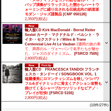
バップ演奏がリラックスした態からハートウ
ォーミングに繰り出される伝統志向の娯楽派
モダン・ジャズ謹製品
[CMF 050126]
2,350円
(税込)
輸入盤CD Kirk MacDonald - Bernd Reiter
Sextet カーク・マクドナルド - ベルント・ラ
イタ-・セクステット / Miles & Trane
Centennial Live At Le Vauban
2週間の旅の果
て、満席のル・ヴォーバンで名手たちが魅せ
た、ジャズのダイナミズム。
[FSRCD 7505]
2,800円
(税込)
輸入盤CD FRANCESCA TANDOI フランチ
ェスカ・タンドーイ / SONGBOOK VOL. 1
端麗優美にロマンティシズムを映しつつパワ
フル&ダイナミックに骨太くアクション攻勢も
掛けてくるシャープかつソリッドなピアノ・
プレイが壮快!
[FSRCD 5155]
2,800円
(税込)
(10件/27件)