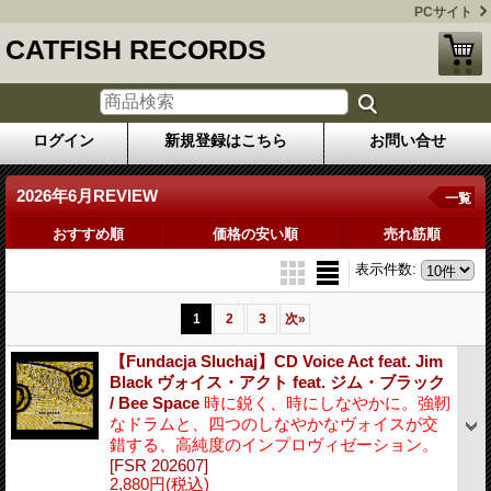
PCサイト
CATFISH RECORDS
ログイン
新規登録はこちら
お問い合せ
2026年6月REVIEW
一覧
おすすめ順
価格の安い順
売れ筋順
表示件数
:
1
2
3
次
»
【Fundacja Sluchaj】CD Voice Act feat. Jim
Black ヴォイス・アクト feat. ジム・ブラック
/ Bee Space
時に鋭く、時にしなやかに。強靭
なドラムと、四つのしなやかなヴォイスが交
錯する、高純度のインプロヴィゼーション。
[FSR 202607]
2,880円
(税込)