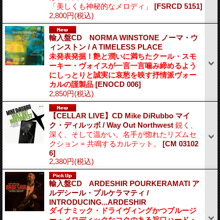
「美しくも神秘的なメロディ」
[FSRCD 5151]
2,800円
(税込)
輸入盤CD NORMA WINSTONE ノーマ・ウ
ィンストン / A TIMELESS PLACE
未発表発掘！艶と潤いに満ちたクール・スモ
ーキー・ヴォイスが一言一言噛み締めるよう
にしっとりと誠実に哀愁を映す抒情派ヴォー
カルの謹製品
[ENOCD 006]
2,850円
(税込)
【CELLAR LIVE】CD Mike DiRubbo マイ
ク・ディルッボ / Way Out Northwest
鋭く、
深く、そして温かい。名手が惚れたリズムセ
クション = 共鳴するカルテット。
[CM 03102
6]
2,380円
(税込)
輸入盤CD ARDESHIR POURKERAMATI ア
ルデシール・プルケラマティ /
INTRODUCING...ARDESHIR
ダイナミック・ドライヴィングかつブルージ
ー・メロディックなコクのある旨口ハード・