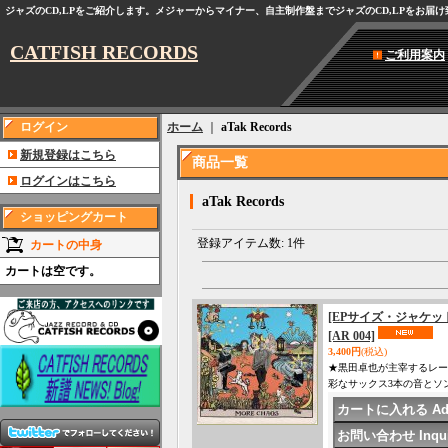
ジャズのCD,LPをご紹介します。メジャーからマイナー、自主制作盤までジャズのCD,LPをお届
CATFISH RECORDS
ご利用案内
ログイン
ホーム
｜
aTak Records
新規登録はこちら
商品一覧
ログインはこちら
aTak Records
ショッピングカート
登録アイテム数
:
1件
カートの中身
カートは空です。
[EPサイズ・ジャケット入り】
[AR 004]
3,400円
(税込)
★黒田卓也が主宰するレーベ
彩なサックス3本の音とソングラ