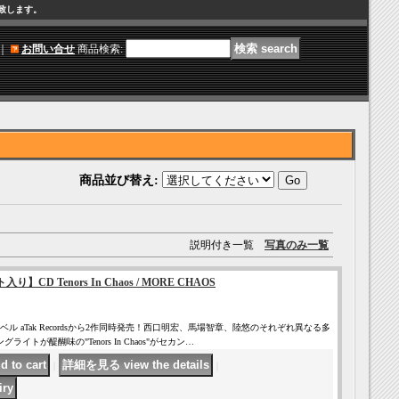
け致します。
｜
お問い合せ
商品検索
:
商品並び替え
:
説明付き一覧
写真のみ一覧
CD Tenors In Chaos / MORE CHAOS
ル aTak Recordsから2作同時発売！西口明宏、馬場智章、陸悠のそれぞれ異なる多
イトが醍醐味の"Tenors In Chaos"がセカン…
｜
｜