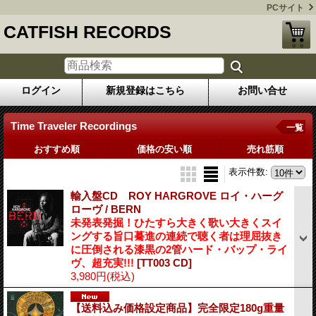
PCサイト
CATFISH RECORDS
ログイン
新規登録はこちら
お問い合せ
Time Traveler Recordings
一覧
おすすめ順
価格の安い順
売れ筋順
表示件数
:
輸入盤CD ROY HARGROVE ロイ・ハーグ
ローヴ / BERN
未発表発掘！ひたすら大きく歌い大きくスイ
ングする旨口驀進の連続で聴く者は理屈抜き
に圧倒される漆黒の2管ハード・バップ・ライ
ヴ、超充実!!!
[TT003 CD]
3,980円
(税込)
【送料込み価格設定商品】完全限定180g重量