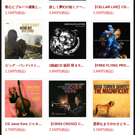
歌心とブルース感覚とバップ魂に貫かれた2トランペットの和気溌溂たる直球勝負バトルが旨味たっぷりに盛り上がる痛快編! CD JOHN & DAVID SNEIDER ジョン & デイヴィッド・スナイダー / SNEID REMARKS
妖しく夢幻の如くクール・メディテイティヴそれでいて悠然と構えた熟成感もしっかり漂う翳り濃い憂愁リリカル・ピアノの奥義至芸 CD 平林 牧子 トリオ MAKIKO HIRABAYASHI TRIO / METEORA メテオラ
【CELLAR LIVE】CD Atley King アトレイ・キング / Unconditional
2,150円
(税込)
2,640円
(税込)
2,150円
(税込)
ビッグ・バンド+ストリングスのムーディーな音響をバックに端正で優しい歌心の権化たるメロディック・トランペット吹鳴がジェントル&ハートウォーミングこの上なしの妙味を放つ寛ぎ極楽編 CD ANTOINE DRYE WITH STRINGS アントワーヌ・ドライ / RETREAT TO BEAUTY (OBLATION VOL.3: PROVIDENCE!)
2枚組CD 坂田 明 & ENTASIS AKIRA SAKATA & ENTASIS / Live in Europe 2022
【FREE FLYING PRODUCTIONS】CD Joel Goodman ジョエル・グッドマン / An Exquisite Moment (エクスクイジット・モメント)
2,150円
(税込)
3,850円
(税込)
2,840円
(税込)
CD Janet Evra ジャネット・エヴラ / Meet Me In Paris
【CRISS CROSS】CD Jim Rotondi Quintet ジム・ロトンディ・クインテット / Over Here
柔和なまろやかさとキリッとした精悍シャープな凛々しさを併せ持った純バピッシュ・トランペット吹鳴がテイスティー・グルーヴィーに堂々見せ場を飾りきるモダン・ジャズ黄金時代の如き胸のすく壮快打! CD BRAD TURNER QUINTET ブラッド・ターナー / THE MAGNIFICENT
2,700円
(税込)
2,150円
(税込)
2,150円
(税込)