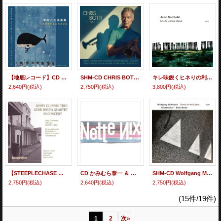
【地底レコード】CD さがゆき & 八木のぶお YUKI SAGA & NOBUO YAGI / 中村八大楽曲集
SHM-CD CHRIS BOTTI クリス・ボッティ / Vol.1 + 1
キレ味鋭くヒネりの利いたニガみあるファンク・アクションや粋渋バップ・スイング技がソリッドかつ芳醇に冴える現代流旨口ギター会心打! 輸入盤2枚組CD JOHN SCOFIELD ジョン・スコフィールド / UNCLE JOHN'S BAND アンクル・ジョンズ・バンド
2,640円
(税込)
2,750円
(税込)
3,800円
(税込)
【STEEPLECHASE 未発表シリーズ】CD Jimmy Giuffre Trio, Gene Krupa Quartet / In Concert
CD かみむら泰一 ＆ 古和靖章 TAIICHI KAMIMURA & YASUAKI KOWA / NetteNix
SHM-CD Wolfgang Muthspiel ウォルフガング・ムースピール / DANCE OF THE ELDERS ダンス・オブ・ジ・エルダーズ
2,750円
(税込)
2,640円
(税込)
2,750円
(税込)
(15件/19件)
1
2
次
»