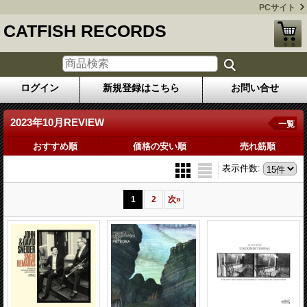
PCサイト
CATFISH RECORDS
ログイン
新規登録はこちら
お問い合せ
2023年10月REVIEW
一覧
おすすめ順
価格の安い順
売れ筋順
表示件数
:
1
2
次
»