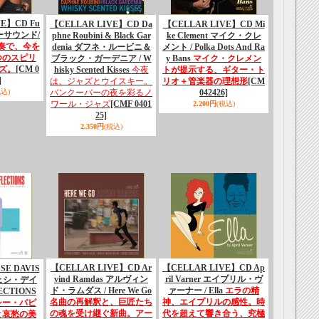
VE】CD Fu
【CELLAR LIVE】CD Da
【CELLAR LIVE】CD Mi
フラーサウンド/
phne Roubini & Black Gar
ke Clement マイク・クレ
奏で、今を
denia ダフネ・ルービニ＆
メント / Polka Dots And Ra
つのスピリ
ブラック・ガーデニア / W
y Bans
マイク・クレメン
ズ。
[CM 0
hisky Scented Kisses
今夜
トが提示する、ギター・ト
]
は、ジャズとウイスキー。
リオ＋管楽器の理想形
[CM
税込)
バンクーバーの夜を彩るノ
042426]
ワール・ジャズ
[CMF 0401
2,200円
(税込)
25]
2,350円
(税込)
【CELLAR LIVE】CD Ar
【CELLAR LIVE】CD Ap
E DAVIS
vind Ramdas アルヴィン
ril Varner エイプリル・ヴ
ジェシ・デイ
ド・ラムダス / Here We Go
ァーナー / Ella
エラの精
ECTIONS
名曲の再解釈と、巨匠たち
神、エイプリルの感性。時
シー・バピ
の魂を受け継ぐ新曲。アー
代を超えて響き合う、究極
と哀愁の美