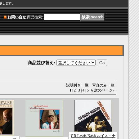
け致します。
｜
お問い合せ
商品検索
:
商品並び替え
:
説明付き一覧
写真のみ一覧
1
|
2
|
3
|
4
|
5
|
6
次のページ
»
CD Lewis Nash ルイス・ナ