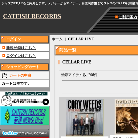
ジャズのCD,LPをご紹介します。メジャーからマイナー、自主制作盤までジャズのCD,LPをお届
CATFISH RECORDS
ご利用案内
ログイン
ホーム
｜
CELLAR LIVE
新規登録はこちら
商品一覧
ログインはこちら
CELLAR LIVE
ショッピングカート
登録アイテム数
:
206件
カートの中身
カートは空です。