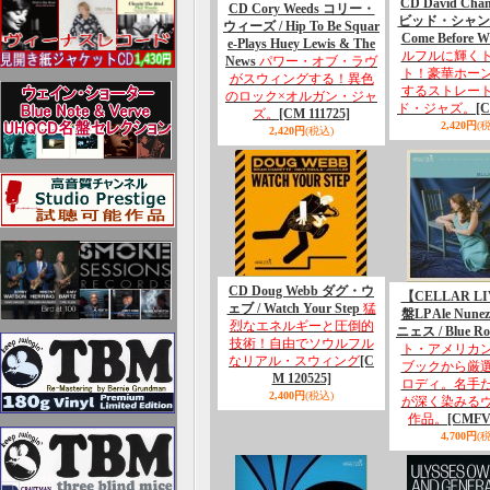
CD David Cha
CD Cory Weeds コリー・
ビッド・シャン
ウィーズ / Hip To Be Squar
Come Before W
e-Plays Huey Lewis & The
ルフルに輝く
News
パワー・オブ・ラヴ
ト！豪華ホー
がスウィングする！異色
するストレー
のロック×オルガン・ジャ
ド・ジャズ。
[C
ズ。
[CM 111725]
2,420円
(
2,420円
(税込)
CD Doug Webb ダグ・ウ
【CELLAR L
ェブ / Watch Your Step
猛
盤LP Ale Nun
烈なエネルギーと圧倒的
ニェス / Blue R
技術！自由でソウルフル
ト・アメリカ
なリアル・スウィング
[C
ブックから厳
M 120525]
ロディ。名手
2,400円
(税込)
が深く染みる
作品。
[CMFV 
4,700円
(