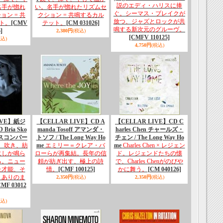
説のエディ・ハリスに捧
名手が惚れ
い。名手が惚れたリズムセ
ぐ。シーマス・ブレイクが
ン = 共
クション = 共鳴するカル
放つ、ジャズとロックが共
ト。
[CMV
テット。
[CM 031026]
鳴する新次元のグルーヴ。
]
2,380円
(税込)
[CMFV 110125]
税込)
4,750円
(税込)
IVE】紙ジ
【CELLAR LIVE】CD A
【CELLAR LIVE】CD C
ria Sko
manda Tosoff アマンダ・
harles Chen チャールズ・
・スコンバー
トソフ / The Long Way Ho
チェン / The Long Way Ho
、吹き、紡
me
エミリー＝クレア・バ
me
Charles Chen × レジェン
にしか鳴ら
ローらが再集結。長年の信
ド。レジェンドたちの懐
る。ニュー
頼が紡ぎ出す、極上の詩
で、Charles Chenがのびや
た才能、そ
情。
[CMF 100125]
かに舞う。
[CM 040126]
、ありのま
2,350円
(税込)
2,350円
(税込)
CMF 03012
税込)