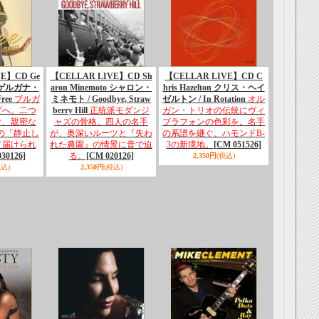
VE】CD Ge
【CELLAR LIVE】CD Sh
【CELLAR LIVE】CD C
va ゲルガナ・
aron Minemoto シャロン・
hris Hazelton クリス・ヘイ
ree
ブルガ
ミネモト / Goodbye, Straw
ゼルトン / In Rotation
オル
ダへ。二つ
berry Hill
正統派モダンジ
ガン・トリオの伝統にヴィ
ぐ、親密な
ャズの骨格。四人の名手
ブラフォンの色彩を。名手
年の「静止し
が、奥深いルーツと『失わ
の系譜を継ぐ、ハモンドB-
て届けられ
れた農園』の情景に音で迫
3の新境地。
[CM 051526]
30126]
る。
[CM 020126]
2,350円
(税込)
税込)
2,350円
(税込)