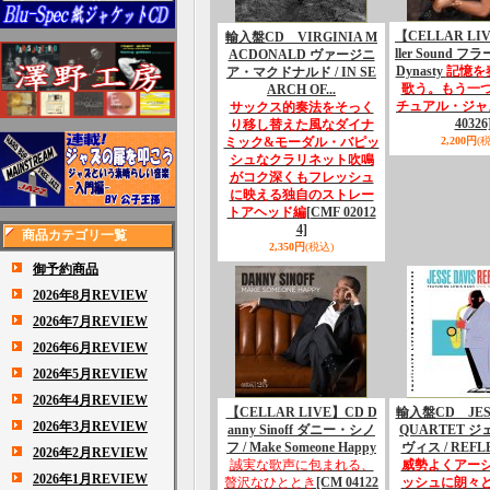
【CELLAR LI
輸入盤CD VIRGINIA M
ller Sound 
ACDONALD ヴァージニ
Dynasty
記憶を
ア・マクドナルド / IN SE
歌う。もう一
ARCH OF...
チュアル・ジャ
サックス的奏法をそっく
40326
り移し替えた風なダイナ
ミック&モーダル・バピッ
2,200円
(
シュなクラリネット吹鳴
がコク深くもフレッシュ
に映える独自のストレー
トアヘッド編
[CMF 02012
4]
商品カテゴリ一覧
2,350円
(税込)
御予約商品
2026年8月REVIEW
2026年7月REVIEW
2026年6月REVIEW
2026年5月REVIEW
2026年4月REVIEW
【CELLAR LIVE】CD D
輸入盤CD JESS
2026年3月REVIEW
anny Sinoff ダニー・シノ
QUARTET 
フ / Make Someone Happy
ヴィス / REFL
2026年2月REVIEW
誠実な歌声に包まれる、
威勢よくアー
2026年1月REVIEW
贅沢なひととき
[CM 04122
ッシュに朗々