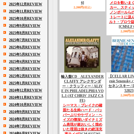
6]
メロを歌いま
2025年12月REVIEW
カー、スティ
2,200円
(税込)
2025年11月REVIEW
ノンボールら
トレートに汲
2025年10月REVIEW
ルト・ブロウ益
2025年9月REVIEW
[CMSLF 
2,200円
(
2025年8月REVIEW
2025年7月REVIEW
2025年6月REVIEW
2025年5月REVIEW
2025年4月REVIEW
2025年3月REVIEW
2025年2月REVIEW
【CELLAR LI
輸入盤CD ALEXANDER
rnie Senens
CLAFFY アレクサンダ
2025年1月REVIEW
セネンスキー / D
ー・クラッフィー / ALIV
2024年12月REVIEW
52825
E IN PHILADELPHIA VO
L.1 (AT CHRIS' JAZZ CA
2,200円
(
2024年11月REVIEW
FE)
2024年10月REVIEW
シーマス・ブレイクの確
固たる生粋ハード・バッ
2024年9月REVIEW
パーぶりやケヴィン・ヘ
2024年8月REVIEW
イズの懐深いダイナミズ
ム表現が超おいしく煌め
2024年7月REVIEW
いた理屈は抜きの絶頂充
2024年6月REVIEW