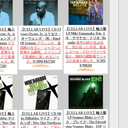
【CELLAR LIVE】輸入盤
IVE】輸入
【CELLAR LIVE】CD Ul
LP Miki Yamanaka Trio ミ
ens Jr. ユ
ysses Owens Jr. ユリセス・
キ・ヤマナカ・トリオ / Br
ェンズ・J
オーウェンズ・JR. / Kind
eathe
長年の絆が生み出
runge
グラ
Of Grunge
グランジが、最
す、息の合った共演。親友
峰のモダ
高峰のモダン・ジャズへと
ニコール・グローヴァーを
と昇華する
昇華する瞬間。スリリング
迎え、独特の躍動感でジャ
ングで直感
で直感的に楽しめるジャ
ズの未来を鳴らす。
[CMV
ジャズ。
[C
ズ。
[CMM 042726]
0 99026]
726]
2,350円
(税込)
4,700円
(税込)
税込)
【CELLAR LIVE】輸入盤
IVE】輸入
【CELLAR LIVE】CD Mi
LP Seamus Blake シーマ
Rubbo マイ
ke DiRubbo マイク・ディ
ス・ブレイク / The Electrif
Way Out
ルッボ / Way Out Northwes
ying Seamus Blake - EH!
伝
、深く、そ
t
鋭く、深く、そして温か