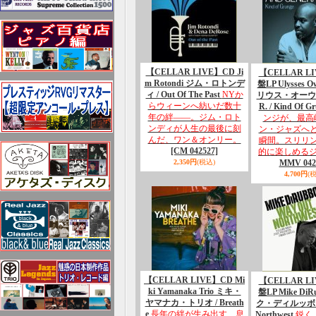
【CELLAR LIVE】CD Ji
【CELLAR L
m Rotondi ジム・ロトンデ
盤LP Ulysses Ow
ィ / Out Of The Past
NYか
リウス・オーウ
らウィーンへ紡いだ数十
R. / Kind Of G
年の絆――。ジム・ロト
ンジが、最高
ンディが人生の最後に刻
ン・ジャズへ
んだ、ワン＆オンリー。
瞬間。スリリ
[CM 042527]
的に楽しめる
2,350円
(税込)
MMV 042
4,700円
(
【CELLAR LIVE】CD Mi
【CELLAR L
ki Yamanaka Trio ミキ・
盤LP Mike Di
ヤマナカ・トリオ / Breath
ク・ディルッボ / 
e
長年の絆が生み出す、息
Northwest
鋭く