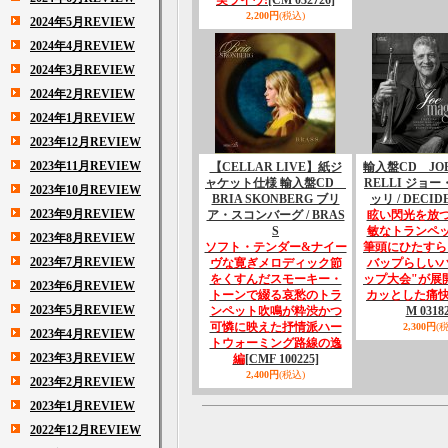
実ライヴ!
[CM 032726]
2,200円
(税込)
2024年5月REVIEW
2024年4月REVIEW
2024年3月REVIEW
2024年2月REVIEW
2024年1月REVIEW
2023年12月REVIEW
2023年11月REVIEW
【CELLAR LIVE】紙ジ
輸入盤CD JOE
ャケット仕様 輸入盤CD
RELLI ジョ
2023年10月REVIEW
BRIA SKONBERG ブリ
ッリ / DECID
2023年9月REVIEW
ア・スコンバーグ / BRAS
眩い閃光を放
S
敏なトランペ
2023年8月REVIEW
ソフト・テンダー&ナイー
筆頭にひたすら
2023年7月REVIEW
ヴな寛ぎメロディック節
バップらしい
をくすんだスモーキー・
ップ大会"が展
2023年6月REVIEW
トーンで綴る哀愁のトラ
カッとした痛
2023年5月REVIEW
ンペット吹鳴が粋渋かつ
M 03182
可憐に映えた抒情派ハー
2,300円
(
2023年4月REVIEW
トウォーミング路線の逸
2023年3月REVIEW
編
[CMF 100225]
2,400円
(税込)
2023年2月REVIEW
2023年1月REVIEW
2022年12月REVIEW