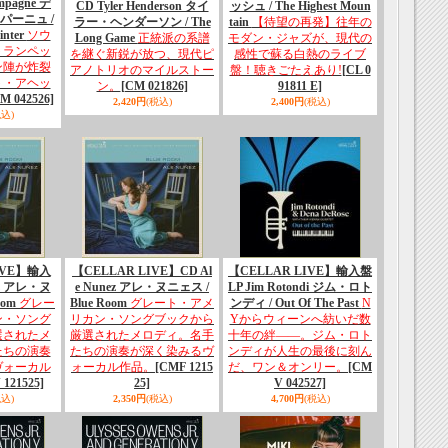
mpagne デ
CD Tyler Henderson タイ
ッシュ / The Highest Moun
パーニュ /
ラー・ヘンダーソン / The
tain
【待望の再発】往年の
inter
ソウ
Long Game
正統派の系譜
モダン・ジャズが、現代の
トランペッ
を継ぐ新鋭が放つ、現代ピ
感性で蘇る白熱のライブ
ン陣が炸裂
アノトリオのマイルストー
盤！聴きごたえあり!
[CL 0
ト・アヘッ
ン。
[CM 021826]
91811 E]
M 042526]
2,420円
(税込)
2,400円
(税込)
税込)
IVE】輸入
【CELLAR LIVE】CD Al
【CELLAR LIVE】輸入盤
ez アレ・ヌ
e Nunez アレ・ヌニェス /
LP Jim Rotondi ジム・ロト
oom
グレー
Blue Room
グレート・アメ
ンディ / Out Of The Past
N
ン・ソング
リカン・ソングブックから
Yからウィーンへ紡いだ数
選されたメ
厳選されたメロディ。名手
十年の絆――。ジム・ロト
たちの演奏
たちの演奏が深く染みるヴ
ンディが人生の最後に刻ん
ヴォーカル
ォーカル作品。
[CMF 1215
だ、ワン＆オンリー。
[CM
121525]
25]
V 042527]
税込)
2,350円
(税込)
4,700円
(税込)