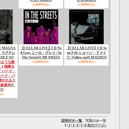
[CMV 081825]
[CM 081825]
4,580円
(税込)
2,200円
(税込)
 MAGNA
【CELLAR LIVE】CD Ne
【CELLAR LIVE】CD Se
ー・マグナレ
il Gray ニール・グレイ / In
an Fyfe ショーン・ファイ
EDLY SO
The Streets
[CMF 030325]
フ / Follow-up
[CM 022825]
つような鋭
2,200円
(税込)
2,200円
(税込)
ット咆哮を
"ハード・
ハード・バ
開されるス
快娯楽作
[C
5]
税込)
説明付き一覧
写真のみ一覧
1
|
2
|
3
|
4
|
5
|
6
次のページ
»