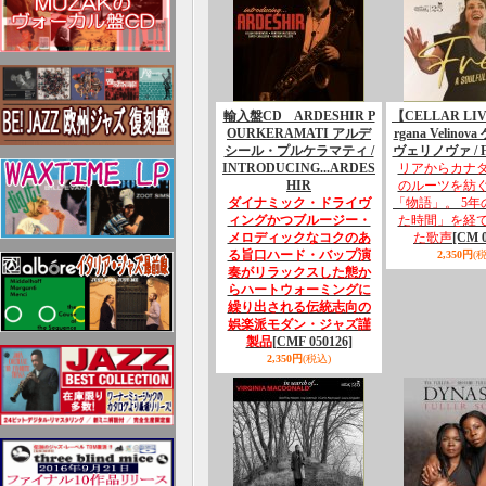
輸入盤CD ARDESHIR P
【CELLAR LI
OURKERAMATI アルデ
rgana Velino
シール・プルケラマティ /
ヴェリノヴァ / F
INTRODUCING...ARDES
リアからカナ
HIR
のルーツを紡
ダイナミック・ドライヴ
「物語」。 5
ィングかつブルージー・
た時間」を経
メロディックなコクのあ
た歌声
[CM 0
る旨口ハード・バップ演
2,350円
(
奏がリラックスした態か
らハートウォーミングに
繰り出される伝統志向の
娯楽派モダン・ジャズ謹
製品
[CMF 050126]
2,350円
(税込)