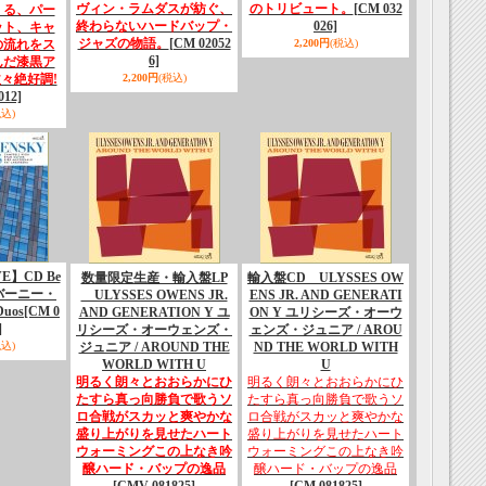
ヴィン・ラムダスが紡ぐ、
のトリビュート。
[CM 032
くる、パー
終わらないハードバップ・
026]
ット、キャ
ジャズの物語。
[CM 02052
の流れをス
2,200円
(税込)
6]
んだ漆黒ア
々絶好調!
2,200円
(税込)
012]
税込)
VE】CD Be
数量限定生産・輸入盤LP
輸入盤CD ULYSSES OW
ky バーニー・
ULYSSES OWENS JR.
ENS JR. AND GENERATI
uos
[CM 0
AND GENERATION Y ユ
ON Y ユリシーズ・オーウ
]
リシーズ・オーウェンズ・
ェンズ・ジュニア / AROU
税込)
ジュニア / AROUND THE
ND THE WORLD WITH
WORLD WITH U
U
明るく朗々とおおらかにひ
明るく朗々とおおらかにひ
たすら真っ向勝負で歌うソ
たすら真っ向勝負で歌うソ
ロ合戦がスカッと爽やかな
ロ合戦がスカッと爽やかな
盛り上がりを見せたハート
盛り上がりを見せたハート
ウォーミングこの上なき吟
ウォーミングこの上なき吟
醸ハード・バップの逸品
醸ハード・バップの逸品