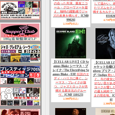
の合った共演。親友ニコ
して温かい。
ール・グローヴァーを迎
たリズムセクショ
え、独特の躍動感でジャ
鳴するカルテッ
ズの未来を鳴らす。
[CM0
031026
99026]
4,750円
(
2,350円
(税込)
【CELLAR LIVE】CD Se
【CELLAR L
amus Blake シーマス・ブ
ャケット仕様CD B
レイク / The Electrifying Se
nberg ブリア
amus Blake - EH!
伝説のエ
グ / Indigo
歌い
ディ・ハリスに捧ぐ。シ
ぐ。今の彼女
ーマス・ブレイクが放
せない音があ
つ、ジャズとロックが共
ヨークが愛し
鳴する新次元のグルー
の最も純粋で
ヴ。
[CMF 110125]
まの現在地。
[
2,380円
(税込)
6]
2,380円
(