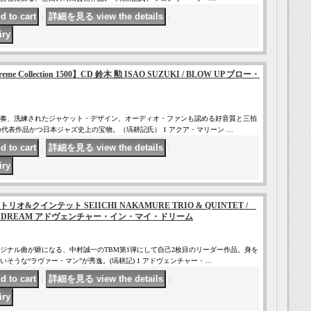
｜
｜
Supreme Collection 1500】CD 鈴木 勲 ISAO SUZUKI / BLOW UP ブロー・
奏、洗練されたジャケット・デザイン、オーディオ・ファンも認める好音質と三拍
の代表作品かつ日本ジャズ史上の宝物。（塙耕記氏） 1 アクア・マリーン …
｜
｜
リオ&クインテット SEIICHI NAKAMURE TRIO & QUINTET /
 MY DREAM アドヴェンチャー・イン・マイ・ドリーム
ジナル曲が癖になる、中村誠一のTBM第1弾にして自己2枚目のリーダー作品。身を
そうな“ラヴァー・マン”が秀逸。(塙耕記) 1 アドヴェンチャー・…
｜
｜