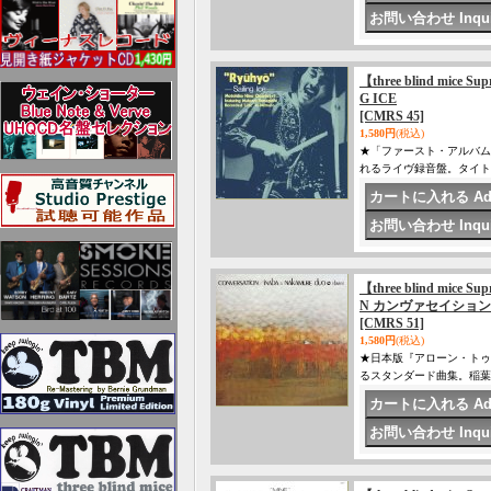
【three blind mice 
G ICE
[CMRS 45]
1,580円
(税込)
★「ファースト・アルバム
れるライヴ録音盤。タイト
【three blind mice 
N カンヴァセイション
[CMRS 51]
1,580円
(税込)
★日本版『アローン・トゥ
るスタンダード曲集。稲葉