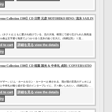
Supreme Collection 1500】CD 日野 元彦 MOTOHIKO HINO / 流氷 SAILIN
」(タクト)とともに愛され続けている、北の大地、根室にて繰り広げられた熱気溢
ル曲は文字通り海原でぶつかり合う流氷の如く壮大だ。(塙耕記氏） 1 流…
｜
｜
Supreme Collection 1500】CD 稲葉 国光 & 中牟礼 貞則 / CONVERSATIO
ゲザー』(ジム・ホール＆ロン・カーター)と称される、我が国の至高のデュオによ
と中牟礼が織り成す弦×弦のインタープレイに、只々酔いしれたい。(塙耕記氏) …
｜
｜