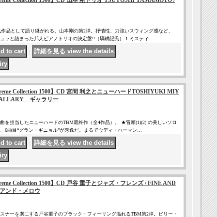
 Supreme Collection 1500】CD 山本 剛トリオ TSUYOSHI YAMAMOTO /
気作品として語り継がれる、山本剛の第2弾。抒情性、力強いスウィング感など、
ッと詰まった邦人ピアノトリオの決定盤!!（塙耕記氏） 1 ミスティ …
｜
｜
 Supreme Collection 1500】CD 宮間 利之とニューハードTOSHIYUKI MIY
/ GALLARY ギャラリー
を担当したニューハードのTBM最終作（全4作品）。 ★冒頭(1)(2) の美しいソロ
、6曲目“グラン・ギニョル”が秀逸だ。まるでウディ・ハーマン…
｜
｜
 Supreme Collection 1500】CD 戸谷 重子とジャズ・フレンズ / FINE AND
・アンド・メロウ
スナーを虜にする戸谷重子のブラック・フィーリング溢れるTBM第2弾。ビリー・