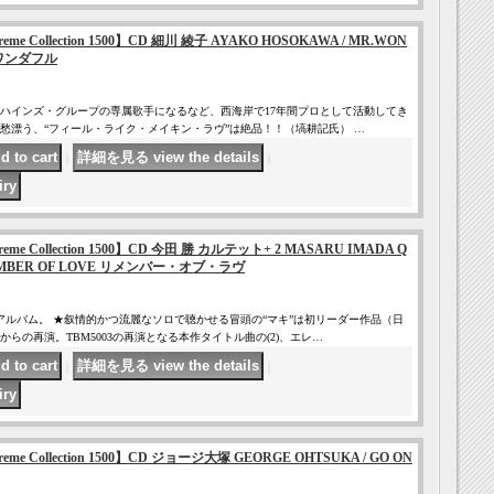
Supreme Collection 1500】CD 細川 綾子 AYAKO HOSOKAWA / MR.WON
・ワンダフル
ル・ハインズ・グループの専属歌手になるなど、西海岸で17年間プロとして活動してき
愁漂う、“フィール・ライク・メイキン・ラヴ”は絶品！！（塙耕記氏） …
｜
｜
 Supreme Collection 1500】CD 今田 勝 カルテット+ 2 MASARU IMADA Q
EMEMBER OF LOVE リメンバー・オブ・ラヴ
・アルバム。 ★叙情的かつ流麗なソロで聴かせる冒頭の“マキ”は初リーダー作品（日
らの再演。TBM5003の再演となる本作タイトル曲の(2)、エレ…
｜
｜
 Supreme Collection 1500】CD ジョージ大塚 GEORGE OHTSUKA / GO ON