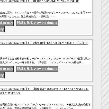
Supreme Collection 1500】CD 峰 厚介 KOSUKE MINE / MINE 峰
全編に漂う、サックス奏者・峰厚介の戦慄のデビュー・アルバムにして、名門"three
ルの歴史的幕開けとなった、記念碑的作品。（塙耕記） 1 …
｜
｜
Supreme Collection 1500】CD 植松 孝夫 TAKAO UEMATSU / DEBUT デ
腕を鳴らした植松孝夫の初リーダー・アルバム。ジョー・ヘンダーソン直系の黒い
邦人プレイヤーと一線を画する。（塙耕記） 1 インサイド・パーツ(植松孝…
｜
｜
Supreme Collection 1500】CD 高柳 昌行 MASAYUKI TAKAYANAGI / ロ
ELY WOMAN
た高柳昌行の初ソロ・インプロヴィゼーション・アルバム。 ★狂気と耽美が交錯す
自在に操る、至高の時間芸術作品。（塙耕記氏） 1 ロンリー・ウー…