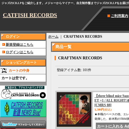
ジャズのCD,LPをご紹介します。メジャーからマイナー、自主制作盤までジャズのCD,LPをお届
CATFISH RECORDS
ご利用案内
ログイン
ホーム
｜
CRAFTMAN RECORDS
新規登録はこちら
商品一覧
ログインはこちら
CRAFTMAN RECORDS
ショッピングカート
登録アイテム数
:
101件
カートの中身
カートは空です。
【three blind mice
ET +1 / ALL RIG
[CMRS 88]
1,580円
(税込)
★本職のベースの他、エレ
発揮した、鈴木勲のTBM