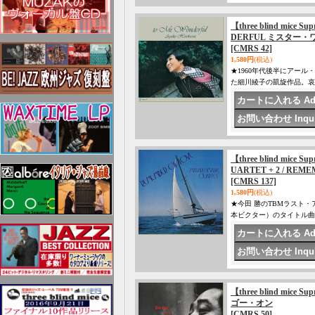
【three blind mice 
DERFUL ミスター
[CMRS 42]
1,580円
(税込)
★1960年代後半にアー
た細川綾子の凱旋作品。哀
【three blind mice
UARTET + 2 / R
[CMRS 137]
1,580円
(税込)
★今田 勝のTBMラスト
本ビクター）のタイトル曲か
【three blind mice
ゴー・オン
[CMRS 50]