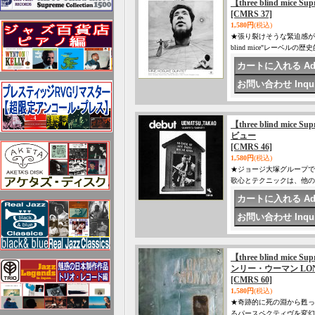
【three blind mice 
[CMRS 37]
1,580円
(税込)
★張り裂けそうな緊迫感が
blind mice"レーベ
【three blind mice 
ビュー
[CMRS 46]
1,580円
(税込)
★ジョージ大塚グループで
歌心とテクニックは、他の
【three blind mice 
ンリー・ウーマン LON
[CMRS 60]
1,580円
(税込)
★奇跡的に死の淵から甦っ
るパースペクティヴを変幻