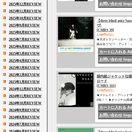
2025年12月REVIEW
2025年11月REVIEW
2025年10月REVIEW
【three blind mice 
2025年9月REVIEW
ヴ!
[CMRS 39]
2025年8月REVIEW
1,580円
(税込)
2025年7月REVIEW
★天才トランペッター・日
絡み合う“ビー・アンド・ノ
2025年6月REVIEW
2025年5月REVIEW
2025年4月REVIEW
2025年3月REVIEW
2025年2月REVIEW
国内紙ジャケット仕様CD 
ロード
2025年1月REVIEW
[CMRS 161]
2024年12月REVIEW
3,150円
(税込)
★ストレイト・アヘッド“
2024年11月REVIEW
D化！！ ★オリジナル(私
2024年10月REVIEW
2024年9月REVIEW
2024年8月REVIEW
2024年7月REVIEW
2024年6月REVIEW