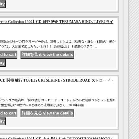
Supreme Collection 1500】CD 日野 皓正 TERUMASA HINO / LIVE! ライ
野皓正の唯一のTBMリーダー作品。28分にもおよぶ（耽美な）静と（戦慄の）動が
ウ”は、大音量で楽しみたい名演！！（塙耕記氏） 1 星影のステラ …
｜
｜
関根 敏行 TOSHIYUKI SEKINE / STRODE ROAD ストロード・
和”ジャズの最高峰 『関根敏行/ストロード・ロード』がついに初紙ジャケット仕様C
家盤)は極少200枚プレスと極めて流通量が少なく、2000年前後…
｜
｜