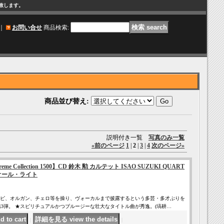
け致します。
｜
お問い合せ
商品検索
:
商品並び替え
:
説明付き一覧
写真のみ一覧
«
前のページ
1
|
2
|
3
|
4
次のページ
»
 Supreme Collection 1500】CD 鈴木 勲 カルテット ISAO SUZUKI QUART
HT!オール・ライト
ピ、オルガン、チェロ等を操り、ヴォーカルまで披露するという多芸・多才ぶりを
第3弾。 ★スピリチュアルかつブルージーな壮大なタイトル曲が秀逸。(塙耕…
｜
｜