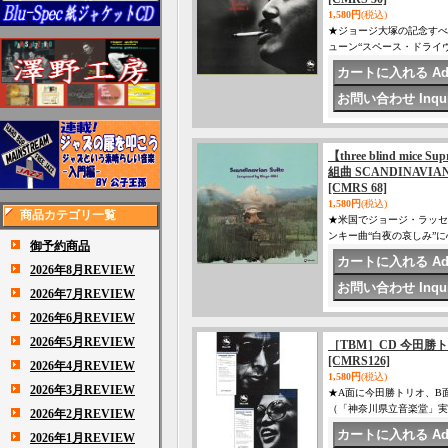
1,580円
(税込)
★ジョージ大塚の記念すべ
ューン“スペース・ドライヴ”
【three blind mic
組曲 SCANDINAVIAN
[CMRS 68]
1,580円
(税込)
商品カテゴリ一覧
★米国でジョージ・ラッセ
ンキー曲“白夜の哀しみ”に
御予約商品
2026年8月REVIEW
2026年7月REVIEW
2026年6月REVIEW
2026年5月REVIEW
［TBM］CD 今田勝ト
[CMRS126]
2026年4月REVIEW
1,580円
(税込)
2026年3月REVIEW
★A面に今田勝トリオ、B面
（「神奈川県立音楽堂」実
2026年2月REVIEW
2026年1月REVIEW