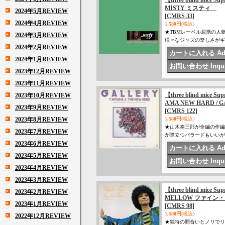
【three blind mice
MISTY ミスティ
2024年5月REVIEW
[CMRS 33]
2024年4月REVIEW
1,580円
(税込)
★TBMレーベル屈指の人
2024年3月REVIEW
様々なジャズの楽しさがギュ
2024年2月REVIEW
2024年1月REVIEW
2023年12月REVIEW
2023年11月REVIEW
【three blind mice
2023年10月REVIEW
AMA NEW HARD 
2023年9月REVIEW
[CMRS 122]
2023年8月REVIEW
1,580円
(税込)
★山木幸三郎が全編の作編曲
2023年7月REVIEW
が際立つバラードもいいが
2023年6月REVIEW
2023年5月REVIEW
2023年4月REVIEW
2023年3月REVIEW
【three blind mice
2023年2月REVIEW
MELLOW ファイン
2023年1月REVIEW
[CMRS 98]
1,580円
(税込)
2022年12月REVIEW
★独特の間合いとノリでリ