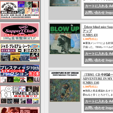
【three blind mice 
アップ
[CMRS 43]
1,580円
(税込)
★最強メンバーによる好演
子揃った、TBMレーベル
［TBM］CD 中村誠一ト
ADVENTURE IN
[CMRS 134]
1,580円
(税込)
★熱気と疾走感溢れるオリ
委ねると甘くとろけてしまい