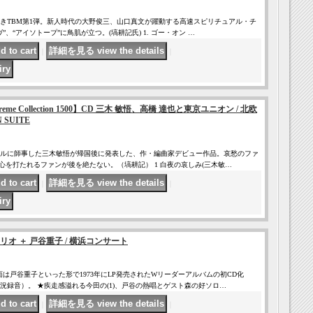
きTBM第1弾。新人時代の大野俊三、山口真文が躍動する高速スピリチュアル・チ
、“アイソトープ”に鳥肌が立つ。(塙耕記氏) 1. ゴー・オン …
｜
｜
e Supreme Collection 1500】CD 三木 敏悟、高橋 達也と東京ユニオン / 北欧
 SUITE
ルに師事した三木敏悟が帰国後に発表した、作・編曲家デビュー作品。哀愁のファ
心を打たれるファンが後を絶たない。（塙耕記） 1 白夜の哀しみ(三木敏…
｜
｜
リオ ＋ 戸谷重子 / 横浜コンサート
は戸谷重子といった形で1973年にLP発売されたWリーダーアルバムの初CD化
況録音）。 ★疾走感溢れる今田の(1)、戸谷の熱唱とゲスト森の好ソロ…
｜
｜