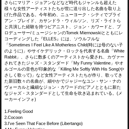
さらにマリア・ジョアンなどなど時代もジャンルも超えた
様々な女性アーティストたちが世に送り出した名曲を取り上
げた作品である。今年初め、ニューヨーク・シティでブライ
アン・ブレイド、カサンドラ・ウィルソン、リズ・ライトら
と共演した経験を持つピアニスト、ジョン・カワードと、プ
ロデューサー/ミュージシャンのTomek Miernowskiとともにレ
コーディングした『ELLES』には、ソウルフルな
「Sometimes I Feel Like A Motherless Child(時には母のない子
のように)」やサイケデリック・ロックを代表する名曲「White
Rabbit」、さらに数多くのアーティストから愛され、カヴァー
されてきたジャズ・スタンダード「My Funny Valentine」やオ
ルゴールの音色が印象的な「Killing Me Softly With His Song(や
さしく歌って)」など女性アーティストたちが作り、歌ってき
た新旧数々の名曲が、細やかでジャジーなユン・サン・ナの
ヴォーカルと繊細なジョン・カワードのピアノとともに新た
なジャズ・スタンダードとして生命を吹き込まれている。(メ
ーカーインフォ)
1.Feeling Good
2.Cocoon
3.I've Seen That Face Before (Libertango)