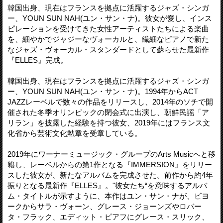
韓国出身、現在はフランスを拠点に活躍するジャズ・シンガ
ー、YOUN SUN NAH(ユン・サン・ナ)。彼女が愛し、インス
ピレーションを受けてきた女性アーティストたちによる楽曲
を、細やかでジャジーなヴォーカルと、繊細なピアノで新た
なジャズ・ヴォーカル・スタンダードとして蘇らせた最新作
『ELLES』完成。
韓国出身、現在はフランスを拠点に活躍するジャズ・シンガ
ー、YOUN SUN NAH(ユン・サン・ナ)。1994年からACT
JAZZレーベルで数々の作品をリリースし、2014年のソチで開
催された冬季オリンピックの閉会式に出演し、朝鮮民謡「ア
リラン」を披露した経験を持つ彼女、2019年にはフランス文
化省から芸術文化勲章を受章している。
2019年にワーナーミュージック・グループのArts Musicへと移
籍し、レーベルからの第1作となる『IMMERSION』をリリー
スした彼女が、新たなアルバムを完成させた。前作から約4年
振りとなる最新作『ELLES』。"彼女たち“を意味するアルバ
ム・タイトルが示すように、本作はユン・サン・ナが、ビヨ
ークからサラ・ヴォーン、グレース・ジョーンズやロバー
タ・フラック、エディット・ピアフにグレース・スリック、