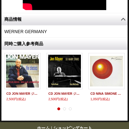
商品情報
WERNER GERMANY
同時ご購入参考商品
CD JON MAYER ジョン・メイヤー / THE CLASSICS
CD JON MAYER ジョン・メイヤー / SO MANY STARS
CD NINA SIMONE ニーナ・シモン / HERE COMES THE SUN ヒア・カムズ・ザ・サン
2,500円
(税込)
2,500円
(税込)
1,050円
(税込)
ホーム
|
ショッピングカート