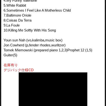
4.My Funny Valentine
5.White Rabbit
6.Sometimes I Feel Like A Motherless Child
7.Baltimore Oriole
8.Coisas Da Terra
9.La Foule
10.Killing Me Softly With His Song
Youn sun Nah (vo,kalimba,music box)
Jon Cowherd (p,fender rhodes,wurlitzer)
Tomek Miemowski (prepared piano 1,2,3)Prophet 12 (1,5)
Guiter(5)
在庫有り
デジパック仕様CD