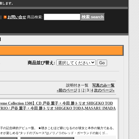
け致します。
｜
お問い合せ
商品検索
:
0】
1
商品並び替え
:
説明付き一覧
写真のみ一覧
«
前のページ
1
|
2
|
3
|
4
次のページ
»
 Supreme Collection 1500】CD 戸谷 重子 + 今田 勝トリオ SHIGEKO TOD
TRIO / 戸谷 重子 + 今田 勝トリオ SHIGEKO TODA,MASARU IMADA
子の記念碑的デビュー盤。 ★聴きこむほど癖になるのが彼女と本作の魅力である。
オが楽しめる“タッドのブルース”はノリノリのレッド・ガーランドの如くゴ…