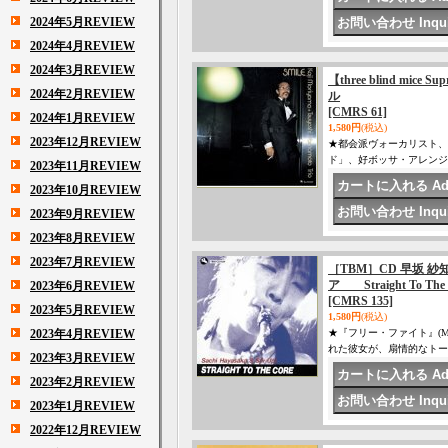
2024年5月REVIEW
2024年4月REVIEW
2024年3月REVIEW
【three blind mice
2024年2月REVIEW
ル
[CMRS 61]
2024年1月REVIEW
1,580円
(税込)
2023年12月REVIEW
★都会派ヴォーカリスト、
ド」、好ボッサ・アレンジの
2023年11月REVIEW
2023年10月REVIEW
2023年9月REVIEW
2023年8月REVIEW
2023年7月REVIEW
［TBM］CD 早坂 紗知＆S
ア Straight To The 
2023年6月REVIEW
[CMRS 135]
2023年5月REVIEW
1,580円
(税込)
2023年4月REVIEW
★『フリー・ファイト』(Mo
れた彼女が、扇情的なトー
2023年3月REVIEW
2023年2月REVIEW
2023年1月REVIEW
2022年12月REVIEW