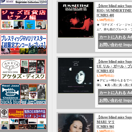
【three blind mice
RIO / SUMMERTI
[CMRS 40]
1,580円
(税込)
★「5デイズ・イン・ジャズ
ム”、持ち前のブルース・
【three blind mice 
UE リル・ガール・ブ
[CMRS 85]
1,580円
(税込)
★デビュー時からまるでベ
弾)。 ★真っ黒に真っ黒
【three blind mic
MARI マリ
[CMRS 96]
1,580円
(税込)