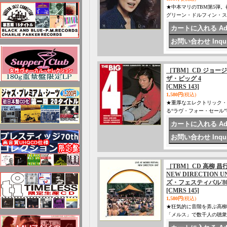
★中本マリのTBM第5弾
グリーン・ドルフィン・ス
［TBM］CD ジョージ 川口
ザ・ビッグ 4
[CMRS 143]
1,580円
(税込)
★重厚なエレクトリック・
る“ラヴ・フォー・セール”等、
［TBM］CD 高柳 昌
NEW DIRECTION U
ズ・フェスティバル'8
[CMRS 145]
1,580円
(税込)
★狂気的に音階を弄ぶ高柳
「メルス」で数千人の聴衆を