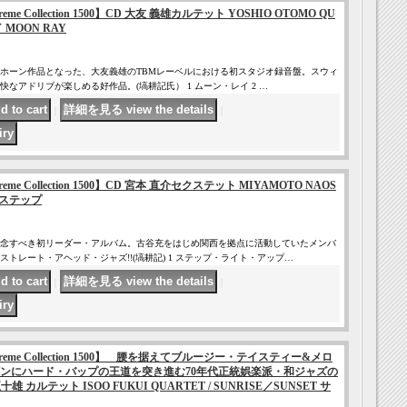
 Supreme Collection 1500】CD 大友 義雄カルテット YOSHIO OTOMO QU
 MOON RAY
ホーン作品となった、大友義雄のTBMレーベルにおける初スタジオ録音盤。スウィ
なアドリブが楽しめる好作品。(塙耕記氏） 1 ムーン・レイ 2 …
｜
｜
 Supreme Collection 1500】CD 宮本 直介セクステット MIYAMOTO NAOS
EP ステップ
念すべき初リーダー・アルバム。古谷充をはじめ関西を拠点に活動していたメンバ
トレート・アヘッド・ジャズ!!(塙耕記) 1 ステップ・ライト・アップ…
｜
｜
ce Supreme Collection 1500】 腰を据えてブルージー・テイスティー&メロ
ンにハード・バップの王道を突き進む70年代正統娯楽派・和ジャズの
 カルテット ISOO FUKUI QUARTET / SUNRISE／SUNSET サ