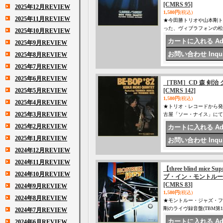
[CMRS 95]
2025年12月REVIEW
1,580円
(税込)
2025年11月REVIEW
★今田勝トリオや山本剛ト
った、ヴィブラフォンの松
2025年10月REVIEW
2025年9月REVIEW
2025年8月REVIEW
2025年7月REVIEW
2025年6月REVIEW
［TBM］CD 森 剣治 クイ
2025年5月REVIEW
[CMRS 142]
1,580円
(税込)
2025年4月REVIEW
★トリオ・レコードから発
2025年3月REVIEW
古屋「ソー・ナイス」に
2025年2月REVIEW
2025年1月REVIEW
2024年12月REVIEW
2024年11月REVIEW
【three blind mice 
2024年10月REVIEW
ブ・イン・モントルー
[CMRS 83]
2024年9月REVIEW
1,580円
(税込)
2024年8月REVIEW
★モントルー・ジャズ・フ
剛のライヴ録音盤(TBM
2024年7月REVIEW
2024年6月REVIEW