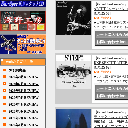
【three blind mice
ARTET / ムーン・レイ
[CMRS 57]
1,580円
(税込)
★山本剛を迎え充実のワン
ンギーなピアノにのせ、軽快
【three blind mice
商品カテゴリ一覧
UKE SEXTET / ST
[CMRS 92]
御予約商品
1,580円
(税込)
★いぶし銀・宮本直介の記
2026年8月REVIEW
ーで挑んだ、スリリングなス
2026年7月REVIEW
2026年6月REVIEW
2026年5月REVIEW
2026年4月REVIEW
2026年3月REVIEW
【three blind mi
ディック・スウィンギ
2026年2月REVIEW
特級品! CD 福井 五十雄
2026年1月REVIEW
ンライズ・サンセット