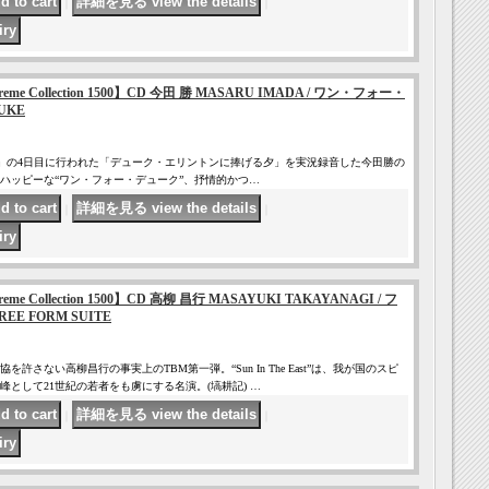
｜
｜
 Supreme Collection 1500】CD 今田 勝 MASARU IMADA / ワン・フォー・
UKE
ZZ 1975」の4日目に行われた「デューク・エリントンに捧げる夕」を実況録音した今田勝の
くハッピーな“ワン・フォー・デューク”、抒情的かつ…
｜
｜
Supreme Collection 1500】CD 高柳 昌行 MASAYUKI TAKAYANAGI / フ
E FORM SUITE
許さない高柳昌行の事実上のTBM第一弾。“Sun In The East”は、我が国のスピ
として21世紀の若者をも虜にする名演。(塙耕記) …
｜
｜