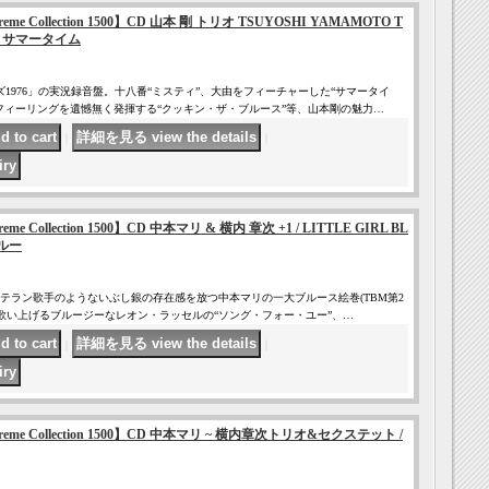
 Supreme Collection 1500】CD 山本 剛 トリオ TSUYOSHI YAMAMOTO T
ME サマータイム
1976」の実況録音盤。十八番“ミスティ”、大由をフィーチャーした“サマータイ
フィーリングを遺憾無く発揮する“クッキン・ザ・ブルース”等、山本剛の魅力…
｜
｜
Supreme Collection 1500】CD 中本マリ & 横内 章次 +1 / LITTLE GIRL BL
ルー
テラン歌手のようないぶし銀の存在感を放つ中本マリの一大ブルース絵巻(TBM第2
に歌い上げるブルージーなレオン・ラッセルの“ソング・フォー・ユー”、…
｜
｜
e Supreme Collection 1500】CD 中本マリ ~ 横内章次トリオ&セクステット /