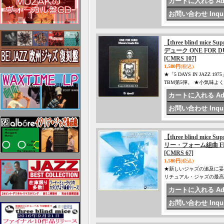
【three blind mice
デューク ONE FOR D
[CMRS 107]
1,580円
(税込)
★「5 DAYS IN JA
TBM第5弾。 ★小気味よ
【three blind mice 
リー・フォーム組曲 FRE
[CMRS 67]
1,580円
(税込)
★新しいジャズの追及に妥協を
リチュアル・ジャズの最高峰