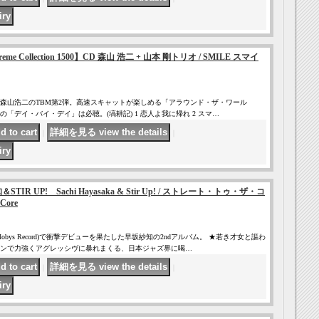
 Supreme Collection 1500】CD 森山 浩二 + 山本 剛トリオ / SMILE スマイ
森山浩二のTBM第2弾。高速スキャットが楽しめる「アラウンド・ザ・ワール
「デイ・バイ・デイ」は必聴。(塙耕記) 1 恋人よ我に帰れ 2 スマ…
｜
｜
TIR UP! Sachi Hayasaka & Stir Up! / ストレート・トゥ・ザ・コ
Core
bys Record)で衝撃デビューを果たした早坂紗知の2ndアルバム。 ★若き才女と謳わ
ンで力強くアグレッシヴに暴れまくる、日本ジャズ界に喝…
｜
｜