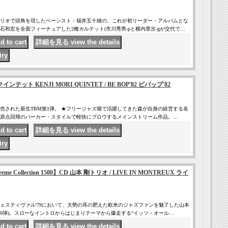
リオで頭角を現したベーシスト：福井五十雄の、これが初リーダー・アルバムとな
石和宏を全面フィーチュアした2種カルテット(市川秀男-pと横内章次-gが交代で…
｜
｜
ンテット KENJI MORI QUINTET / BE BOP'82 ビバップ'82
売された新生TBM第1弾。 ★フリージャズ畑で活躍してきた森が自身の経営する名
て原点回帰のパーカー・スタイルで軽快にブロウするメインストリーム作品。…
｜
｜
Supreme Collection 1500】CD 山本 剛トリオ / LIVE IN MONTREUX ライ
ェスティヴァル'79において、大勢の耳の肥えた欧米のジャズファンを魅了した山本
第10弾)。スローなイントロからはじまりテーマから爆走する“イッツ・オール…
｜
｜