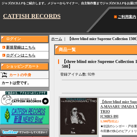
ジャズのCD,LPをご紹介します。メジャーからマイナー、自主制作盤までジャズのCD,LPをお届
CATFISH RECORDS
ご利用案内
ログイン
ホーム
｜
【three blind mice Supreme Collection 150
新規登録はこちら
商品一覧
ログインはこちら
【three blind mice Supreme Collection 
ショッピングカート
500】
登録アイテム数
:
92件
カートの中身
カートは空です。
【three blind mice
A,MASARU IMADA 
TRIO
[CMRS 89]
1,580円
(税込)
★伝説のシンガー・戸谷重
今田勝の快心のピアノトリ