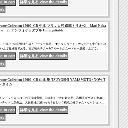
｜
｜
 Supreme Collection 1500】CD 中本 マリ，大沢 保郎トリオ+2 Mari Naka
 Trio + 2 / アンフォゲッタブル Unforgettable
、中本マリの記念すべき初リーダー作品。 ★スタンダード・ナンバーを中心にハス
い上げる好盤である。宮沢昭のテナー&フルートがムードを一層盛り上げてい…
｜
｜
Supreme Collection 1500】CD 山本 剛 TSUYOSHI YAMAMOTO / NOW T
ザ・タイム
・イン・ジャズ1974」の実況録音盤。山本剛トリオに鈴木勲、和田直がゲスト参加し
ンテットに森剣治、大友義雄が加わったB面という構成の好ジャム・セッション…
｜
｜