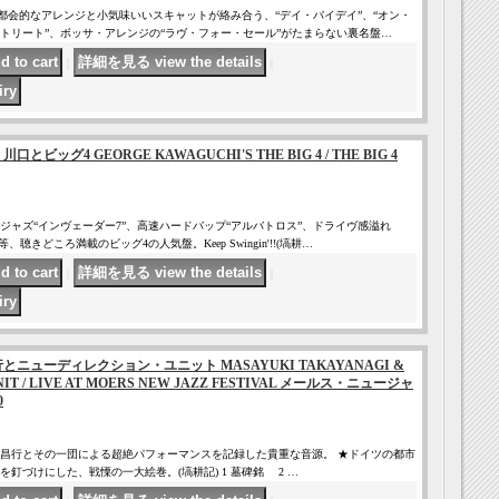
。都会的なアレンジと小気味いいスキャットが絡み合う、“デイ・バイデイ”、“オン・
トリート”、ボッサ・アレンジの“ラヴ・フォー・セール”がたまらない裏名盤…
｜
｜
とビッグ4 GEORGE KAWAGUCHI'S THE BIG 4 / THE BIG 4
ジャズ“インヴェーダー7”、高速ハードバップ“アルバトロス”、ドライヴ感溢れ
聴きどころ満載のビッグ4の人気盤。Keep Swingin'!!(塙耕…
｜
｜
行とニューディレクション・ユニット MASAYUKI TAKAYANAGI &
NIT / LIVE AT MOERS NEW JAZZ FESTIVAL メールス・ニュージャ
0
昌行とその一団による超絶パフォーマンスを記録した貴重な音源。 ★ドイツの都市
釘づけにした、戦慄の一大絵巻。(塙耕記) 1 墓碑銘 2 …