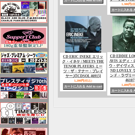
1,380円
(
CD EDDIE LO
CD ERIC INEKE エリッ
AVIS エディ
ク・イネケ / MEETS THE
ウ・デイヴィス / 
TENOR PLAYERS ミー
ND LOVELY
ツ・ザ・テナー・プレイ
ンド・ラヴリー 
ヤーズ
[CDSOL 46915]
46107
1,200円
(税込)
1,400円
(