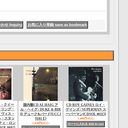
｜
ン・クイー
国内盤CD AL HAIG ア
CD ROY GAINES ロイ・
ャリング・
ル・ヘイグ / DUKE & BIR
ゲインズ / SUPERMAN ス
イヴィス・
D デューク&バード
[UCCJ
ーパーマン
[CDSOL 46115]
ル・スタッ
9181 E]
1,400円
(税込)
イティ・ロン
1,050円
(税込)
SOL 6692]