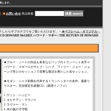
け致します。
｜
お問い合せ
商品検索
:
クリックしたらサブカテゴリをご覧いただけます。 >
★ベツレヘム・オリジナル・
｜
CD HOWARD McGHEE ハワード・マギー / THE RETURN OF HOWARD
★ブルー・ノートの作品も有名なビバップのトランペット名手≪
ハワード・マギー≫がサヒブ・シハブ、フィリー・ジョー・ジョ
ーンズ等とのセッションで見事な復活を果たした名セッション。
★モダン・ジャズ初期を代表するトランペッターの名作。最新リ
マスター。完全限定生産盤CD。(新譜インフォ)
1. ゲット・ハッピー
2. タヒチアン・ララバイ
3. ラヴァー・マン
4. 木の葉の子守唄