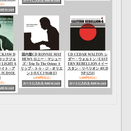
税込)
CKJAW D
国内盤CD RONNIE MAT
CD CEDAR WALTON シ
・ロックジョ
HEWS ロニー・マシュー
ダー・ウォルトン / EAST
LIGHT A
ズ / Trip To The Orient ト
ERN REBELLION 4 イー
 ライト・ア
リップ・トゥ・ジ・オリエ
スタン・リベリオン 4
[CD
/
[CDSOL
ント
[UCCJ 9148 E]
NP 1251]
]
1,050円
(税込)
1,600円
(税込)
税込)