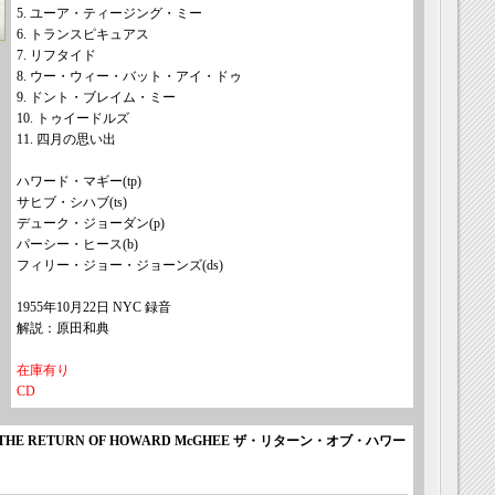
5. ユーア・ティージング・ミー
6. トランスピキュアス
7. リフタイド
8. ウー・ウィー・バット・アイ・ドゥ
9. ドント・ブレイム・ミー
10. トゥイードルズ
11. 四月の思い出
ハワード・マギー(tp)
サヒブ・シハブ(ts)
デューク・ジョーダン(p)
パーシー・ヒース(b)
フィリー・ジョー・ジョーンズ(ds)
1955年10月22日 NYC 録音
解説：原田和典
在庫有り
CD
 THE RETURN OF HOWARD McGHEE ザ・リターン・オブ・ハワー