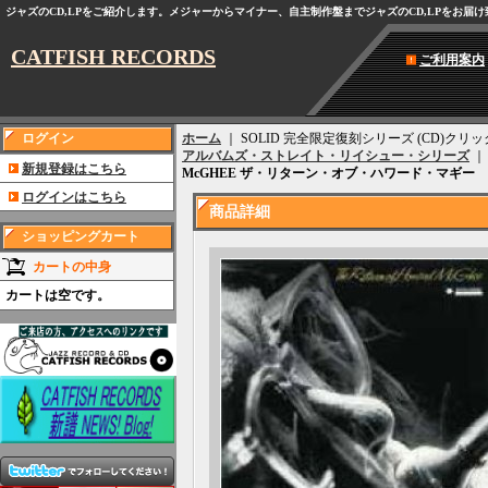
ジャズのCD,LPをご紹介します。メジャーからマイナー、自主制作盤までジャズのCD,LPをお届
CATFISH RECORDS
ご利用案内
ログイン
ホーム
｜ SOLID 完全限定復刻シリーズ (CD)
アルバムズ・ストレイト・リイシュー・シリーズ
新規登録はこちら
McGHEE ザ・リターン・オブ・ハワード・マギー
ログインはこちら
商品詳細
ショッピングカート
カートの中身
カートは空です。