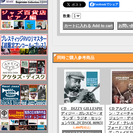
Facebookでシェア
数量
:
｜
同時ご購入参考商品
CD DIZZY GILLESPIE
CD アルヴィ
ディジー・ガレスピー / オ
ン・フィーチ
ランダ・ラジオ・セッシ
ジェシー・デ
ョンVOL.2
[CDSOL 46965]
アンド・テレ
フォード / マ
1,400円
(税込)
グ・ウェイ
[CD