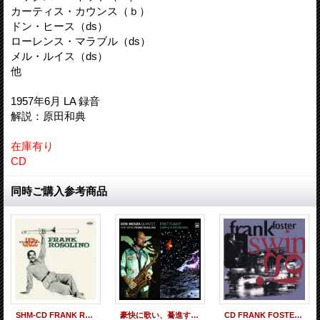
カーティス・カウンス（ｂ）
ドン・ヒース（ds）
ローレンス・マラブル（ds）
メル・ルイス（ds）
他
1957年6月 LA 録音
解説：原田和典
在庫有り
CD
同時ご購入参考商品
SHM-CD FRANK ROSOLINO フランク・ロソリーノ / FRANK ROSOLINO フランク・ロソリーノ
豪快に歌い、驀進するエキサイティング&テイスティーな70年代ハード・バップ傑作! 2枚組CD DON MENZA QUINTET FEATURING FRANK ROSOLINO ドン・メンザ feat. フランク・ロソリーノ / FIRST FLIGHT COMPLETE RECORDINGS
CD FRANK FOSTER フランク・フォスター / SWING! スウィング！