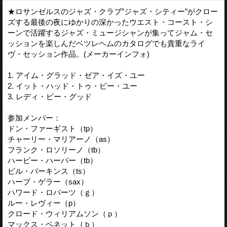
★ロサンゼルスのジャズ・クラブ”ジャズ・シティー”がクロー
ズする最後の夜にゆかりの深かったウエスト・コースト・シ
ーンで活躍するジャズ・ミュージシャンが集ってジャム・セ
ッションを楽しんだベツレヘムのカタログでも貴重なライ
ヴ・セッション作品。(メーカーインフォ)
1. アイム・グラッド・ゼア・イズ・ユー
2. イット・ハッド・トゥ・ビー・ユー
3. レディ・ビー・グッド
参加メンバー：
ドン・ファーギスト（tp）
チャーリー・マリアーノ（as）
フランク・ロソリーノ（tb）
ハービー・ハーパー（tb）
ビル・パーキンス（ts）
ハーブ・ゲラー（sax）
ハワード・ロバーツ（ｇ）
ルー・レヴィー（p）
クロード・ウィリアムソン（ｐ）
マックス・ベネット（ｂ）