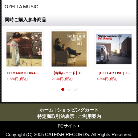
OZELLA MUSIC
同時ご購入参考商品
CD MAKIKO HIRABAYASHI 平林 牧子 / マキコ MAKIKO
【寺島レコード】CD VARIOUS ARTISTS (寺島 靖国 選曲) / FOR JAZZ VOCAL FANS ONLY VOL.5
［CELLAR LIVE］LP Nightcrawlers ナイトクローラーズ / Get Ready
1,380円
(税込)
2,940円
(税込)
4,300円
(税込)
ホーム
|
ショッピングカート
特定商取引法表示
|
ご利用案内
PCサイト
Copyright (C) 2005 CATFISH RECORDS. All Rights Reserved.