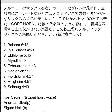
ノルウェーのサックス奏者、カール・セグレムの最新作。全
般的にストレートなジャズはメロディアスで力強く伸びやか
なサックスの音色が美しい。4、７で聴かれるヤギの角で出来
た「GORT HORN」は彼の代名詞のような存在で、音楽を表
現する上で欠かせない楽器だ。この秋上質なノルディック・
ジャズをご堪能いただきたい。(新譜案内より)
1. Balsam 6:42
2. Lys i glaset 4:53
3. Eldblome 5:45
4. Myrull 5:40
5. Februargras 4:48
6. Ned dalen 5:13
7. Fjordskimr 4:17
8. Helgheim 4:57
9. Solhaug 4:43
Karl Seglem(ts,goat horn, voice)
Andreas Ulvo(p)
Sigurd Hole(b)