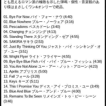
とも思えるロマン派の極致を示した弾鳴・個性・音楽観のあ
り様はまさしくワン&オンリーで絶品。
01. Bye For Now バイ・フォー・ナウ (4:40)
02. Blue Nowhere ブルー・ノーウェア (3:16)
03. Pescadores ペスカドーレ (3:40)
04. Changing チェンジング (4:13)
05. Standing There スタンディング・ゼア (4:55)
06. SAKIRA サキラ (2:53)
07. Just By Thinking Of You ジャスト・バイ・シンキング・オ
ブ・ユー (3:51)
08. Wright Flyer ライト・フライヤー (4:55)
09. Bye Bye Blue Fish バイ・バイ・ブルー・フィッシュ (4:38)
10. You Are Not Alone ユー・アー・ノット・アローン (4:23)
11. Aprilis アプリリス (5:00)
12. Fall フォール (3:28)
13. Keys キーズ (5:11)
14. This I Promise You ディス・アイ・プロミス・ユー (3:49)
15. Blue And Blue ブルー・アンド・ブルー (4:00)
16. Remains To Be Seen リメインズ・トゥ・ビー・シーン
(3:46)