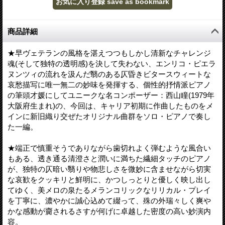
商品詳細
★早ヴェテランの風格を湛えつつもしかし清新なチャレンジ
魂(そして独特の透明感)を決して失わない、エンリコ・ピエラ
ヌンツィの流れを汲んだ翳のある仄昏きビタースウィートな
哀愁描写に唯一無二の妙味を発揮する、個性的抒情派ピアノ
の筆頭才媛にしてユニークな名コンポーザー：西山瞳(1979年
大阪府生まれ)の、今回は、キャリア初期に作曲したものをメ
インに新旧織り交ぜたオリジナル曲群をソロ・ピアノで奏し
た一編。
★端正で慎重そうでありながら歯切れよく弾むような風合い
もある、透き通る清澄さと潤いに満ちた繊細タッチのピアノ
が、独特の仄暗い翳りや物悲しさを微妙に含ませながら切実
な哀歓をクッキリと鮮明に、かつしっとりと優しく映し出し
てゆく、美メロの泉たるメランコリックなリリカル・プレイ
を丁寧に、濃やかに誠心込めて綴って、殊の外瑞々しく爽や
かな感動が齎されるさすが何げに卓越した密度の高い妙演内
容。