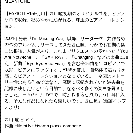
MEANTONE
【FAZIOLI F156使用】西山瞳初期のオリジナル曲を、ピアノ
ソロで収録。秘めやかに紡がれる、珠玉のピアノ・コレクシ
ョン。
2004年発表『I’m Missing You』以降、リーダー作・共作含め
27作のアルバムリリースしてきた西山瞳。なかでも初期の楽
曲は根強い人気があり、これまでリクエストの多かった「You
Are Not Alone」、「SAKIRA」、「Changing」などの楽曲に加
え、新曲「Bye Bye Blue Fish」を含む全16曲をソロピアノで
収録。ピアノはファツィオリF156を使用。自然体で温もりを
感じるピアノ・コレクションとなっている。「今回はストー
リー性のある作品ではなく、廃盤に収録されていた過去曲を
記録に残したいという目的で、なるべく多くの楽曲を録音し
ました。日々の生活の中で、時折吹き込む風のように耳に入
る、そんな作品になれたら嬉しいです。西山瞳」(新譜インフ
ォより)
西山 瞳 ピアノ、
作曲 Hitomi Nishiyama piano, compose