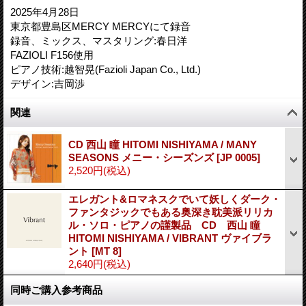
2025年4月28日
東京都豊島区MERCY MERCYにて録音
録音、ミックス、マスタリング:春日洋
FAZIOLI F156使用
ピアノ技術:越智晃(Fazioli Japan Co., Ltd.)
デザイン:吉岡渉
関連
CD 西山 瞳 HITOMI NISHIYAMA / MANY
SEASONS メニー・シーズンズ
[
JP 0005
]
2,520円
(税込)
エレガント&ロマネスクでいて妖しくダーク・
ファンタジックでもある奥深き耽美派リリカ
ル・ソロ・ピアノの謹製品 CD 西山 瞳
HITOMI NISHIYAMA / VIBRANT ヴァイブラ
ント
[
MT 8
]
2,640円
(税込)
同時ご購入参考商品