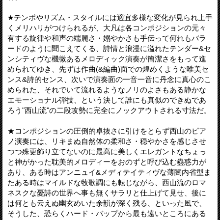
★テンポやリズム・スタイルには適宜多様な変化が見られ上手
くメリハリがつけられるが、大凡は各コンポジションの元々
有する旋律や和声の端麗さ・嫋やかさも手伝って何れもバラ
ードのように聞こえてくる、詩情と浪漫に溢れたテンダー&セ
ンシティヴな機微あるメロディック演奏が簡潔さをもって進
められてゆき、先ずは作曲(&編曲)面での煌めくような唯美セ
ンス&詩的センス、次いで演奏面の一音一音に丹念に真心のこ
められた、それでいて流れるようなノリのよさもある静かな
エモーショナル弾技、という決して誰にも真似のできぬであ
ろう"西山流"の二段攻勢に完全にノックアウトされる寸法だ。
★コンポジションの圧倒的卓抜さに引けをとらず西山のピア
ノ演奏には、リキまぬ自然体の柔和さ・穏やかさを感じさせ
つつ殊更飾り立てないのに最高に美しくエレガントなちょっ
と神がかった耽美的メロディーをおのずと呼び込む蠱惑力が
あり、ある時はアンニュイ&メディテイティヴな薄闇内省型ま
たある時はマイルドな牧歌調にも転じながら、西山流のロマ
ネスクな憂詩の世界へ事も無くサラリと仕上げて見せ、後に
は何とも云えぬ幽玄めいた余韻が深く残る、といった風で、
そうした、恐らくハード・バップから最も遠いところにある