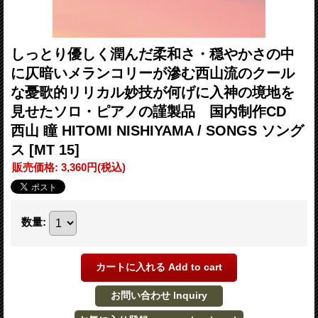
しっとり優しく潤んだ柔和さ・穏やかさの中
に仄暗いメランコリーが滲む西山流のクール
な憂歌的リリカル妙技が何げに入神の境地を
見せたソロ・ピアノの謹製品 国内制作CD
西山 瞳 HITOMI NISHIYAMA / SONGS ソング
ス
[MT 15]
販売価格
:
3,360円
(税込)
数量
: