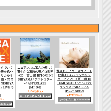
ックでいて
ニュアンスに富んだ優しく
翳りあるビタースウィート
た美を絶や
爽やかな哀愁の美メロ世界
な凛々しいメランコリッ
リリカル名
♪CD 西山 瞳 HITOMI NI
ク・ピアノCD 西山 瞳 HI
 瞳 パララ
SHIYAMA / アストロラー
TOMI NISHIYAMA / パラ
 NISHIYA
ベ ASTROLABE
ラックス PARALLAX
/ LIVE ラ
[MT 003]
[PBCM 61032]
2,450円
(税込)
2,800円
(税込)
]
税込)