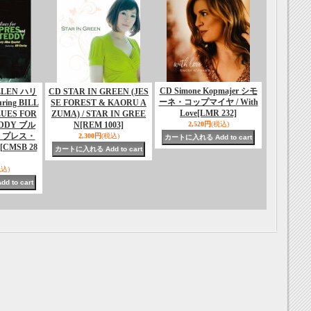
CD Simone Kopmajer シモ
LLEN ハリ
CD STAR IN GREEN (JES
ーネ・コップマイヤ / With
ing BILL
SE FOREST & KAORU A
Love
[LMR 232]
LUES FOR
ZUMA) / STAR IN GREE
EDDY ブル
N
[REM 1003]
2,520円
(税込)
・プレス・
2,300円
(税込)
[CMSB 28
税込)