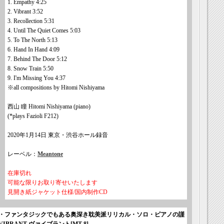
1. Empathy 4:25
2. Vibrant 3:52
3. Recollection 5:31
4. Until The Quiet Comes 5:03
5. To The North 5:13
6. Hand In Hand 4:09
7. Behind The Door 5:12
8. Snow Train 5:50
9. I'm Missing You 4:37
※all compositions by Hitomi Nishiyama
西山 瞳 Hitomi Nishiyama (piano)
(*plays Fazioli F212)
2020年1月14日 東京・渋谷ホール録音
レーベル：
Meantone
在庫切れ
可能な限りお取り寄せいたします
見開き紙ジャケット仕様/国内制作CD
・ファンタジックでもある奥深き耽美派リリカル・ソロ・ピアノの謹