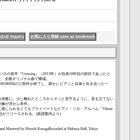
/ VIBRANT ヴァイブラント
[
MT 8
]
｜
の前作『Crossing』（2013年）が自身10作目の節目であったと
t』は、全曲オリジナル曲で構成。
HORHMの三部作が終了し、静かにピアノと自身と向き合った一
う西山瞳の演奏に、少し離れたところからそっと見守るように、音を立てない
映像が浮かぶ本作。
感じられるとてもプライベートなピアノ・ソロ・アルバム「Vibran
品がリリースされる。(新譜案内より)
nd Mastered by Hiroshi KasugaRecorded at Shibuya Hall, Tokyo