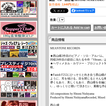
製品 CD 西山 瞳 HITOMI NISHIYAMA 
販売価格
:
2,640円
(税込)
Facebookでシェア
数量
:
｜
商品情報
MEANTONE RECORDS
★西山瞳2作目のピアノ・ソロ・アルバム。ソロ
同様20作目の節目に当たる今作『Vibran
★ヘヴィメタル・カヴァー・プロジェクトN
枚。
★Fazioli F212にひっそりと向き合
ように、耳を傾ける。目を閉じるとそんな
儚くもあり、美しくもあり、西山瞳を全編に
t」。ゆっくりと聴いて頂きたい、素敵な作
All compositions by Hitomi Nishiyama
Produced by Hitomi NishiyamaRecorded, Mixed a
西山 瞳