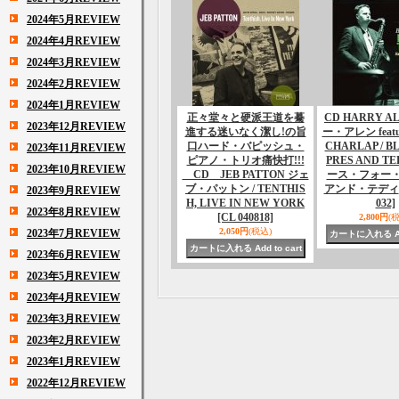
2024年5月REVIEW
2024年4月REVIEW
2024年3月REVIEW
2024年2月REVIEW
2024年1月REVIEW
正々堂々と硬派王道を驀
CD HARRY A
2023年12月REVIEW
進する迷いなく潔し!の旨
ー・アレン featur
口ハード・バピッシュ・
CHARLAP / B
2023年11月REVIEW
ピアノ・トリオ痛快打!!!
PRES AND T
2023年10月REVIEW
CD JEB PATTON ジェ
ース・フォー
ブ・パットン / TENTHIS
アンド・テディ
2023年9月REVIEW
H, LIVE IN NEW YORK
032]
2023年8月REVIEW
[CL 040818]
2,800円
(
2,050円
(税込)
2023年7月REVIEW
2023年6月REVIEW
2023年5月REVIEW
2023年4月REVIEW
2023年3月REVIEW
2023年2月REVIEW
2023年1月REVIEW
2022年12月REVIEW