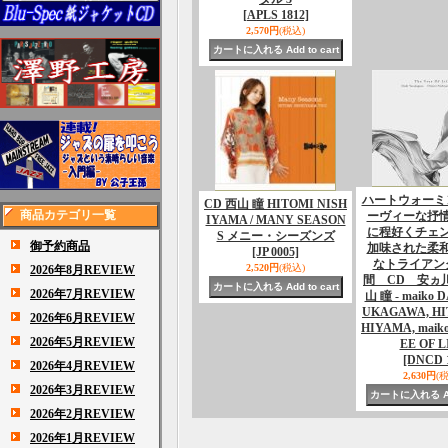
[APLS 1812]
2,570円
(税込)
ハートウォーミ
CD 西山 瞳 HITOMI NISH
商品カテゴリ一覧
ーヴィーな抒
IYAMA / MANY SEASON
に程好くチェ
S メニー・シーズンズ
御予約商品
加味された柔
[JP 0005]
なトライアン
2,520円
(税込)
2026年8月REVIEW
間 CD 安ヵ川 
2026年7月REVIEW
山 瞳 - maiko 
UKAGAWA, HI
2026年6月REVIEW
HIYAMA, maiko
2026年5月REVIEW
EE OF L
[DNCD 
2026年4月REVIEW
2,630円
(
2026年3月REVIEW
2026年2月REVIEW
2026年1月REVIEW