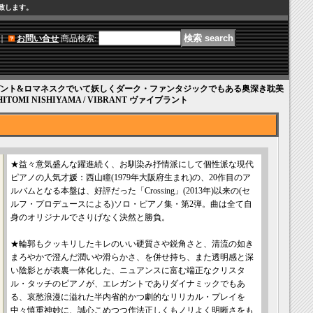
け致します。
｜
お問い合せ
商品検索
:
ント&ロマネスクでいて妖しくダーク・ファンタジックでもある奥深き耽美
I NISHIYAMA / VIBRANT ヴァイブラント
★益々意気盛んな躍進続く、お馴染み抒情派にして個性派な現代
ピアノの人気才媛：西山瞳(1979年大阪府生まれ)の、20作目のア
ルバムとなる本盤は、好評だった「Crossing」(2013年)以来の(セ
ルフ・プロデュースによる)ソロ・ピアノ集・第2弾。曲は全て自
身のオリジナルでさりげなく決然と勝負。
★輪郭もクッキリしたキレのいい硬質さや鋭角さと、清流の如き
まろやかで澄んだ潤いや滑らかさ、を併せ持ち、また透明感と深
い陰影とが表裏一体化した、ニュアンスに富む端正なクリスタ
ル・タッチのピアノが、エレガントでありダイナミックでもあ
る、哀愁浪漫に溢れた半内省的かつ劇的なリリカル・プレイを
中々慎重神妙に、誠心こめつつ作法正しくもノリよく明晰さをも