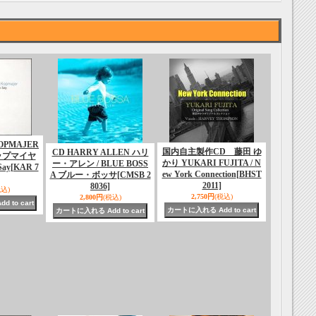
KOPMAJER
国内自主製作CD 藤田 ゆ
CD HARRY ALLEN ハリ
ップマイヤ
かり YUKARI FUJITA / N
ー・アレン / BLUE BOSS
Say
[KAR 7
ew York Connection
[BHST
A ブルー・ボッサ
[CMSB 2
2011]
8036]
税込)
2,750円
(税込)
2,800円
(税込)