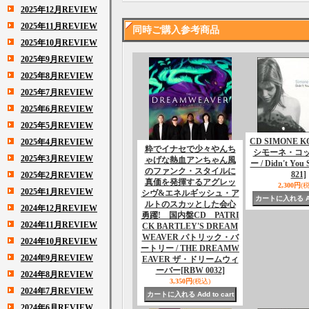
2025年12月REVIEW
2025年11月REVIEW
同時ご購入参考商品
2025年10月REVIEW
2025年9月REVIEW
2025年8月REVIEW
2025年7月REVIEW
2025年6月REVIEW
2025年5月REVIEW
CD SIMONE 
2025年4月REVIEW
粋でイナセで少々やんち
シモーネ・コ
2025年3月REVIEW
ゃげな熱血アンちゃん風
ー / Didn't You 
のファンク・スタイルに
821]
2025年2月REVIEW
真価を発揮するアグレッ
2,300円
(
2025年1月REVIEW
シヴ&エネルギッシュ・ア
ルトのスカッとした会心
2024年12月REVIEW
勇躍! 国内盤CD PATRI
2024年11月REVIEW
CK BARTLEY'S DREAM
WEAVER パトリック・バ
2024年10月REVIEW
ートリー / THE DREAMW
2024年9月REVIEW
EAVER ザ・ドリームウィ
ーバー
[RBW 0032]
2024年8月REVIEW
3,350円
(税込)
2024年7月REVIEW
2024年6月REVIEW