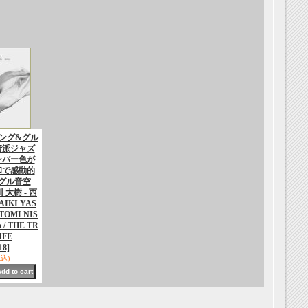
ング&グル
情派ジャズ
ンバー色が
和で感動的
グル音空
大樹 - 西
DAIKI YAS
TOMI NIS
 / THE TR
IFE
18]
税込)