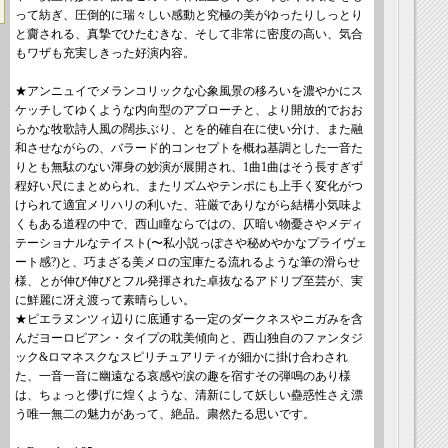
って紡ぎ、圧倒的に瑞々しい感動と究極の美がゆったりしっとり
と齎される、真摯でひたむきな、そして非常に密度の高い、気合
もワザも充実しきった好演内容。
★アンニュイでメランコリックな心象風景の移ろいを濃やかにス
ケッチしてゆくような内向型のアプローチと、より開放的でおお
らかな牧歌詩人風の闊歩ぶり、とを的確自在に使い分け、また融
和させながらの、バラード的コンセプトを概ね基調とした一音た
りとも無駄のない渾身の妙演が展開され、1曲1曲はそう長すぎず
程好い尺にまとめられ、またリズムやテンポにも上手く変化がつ
けられて適宜メリハリの利いた、荘厳でありながら結構小気味よ
くもある道程の中で、西山瞳ならではの、仄暗い物憂さやメディ
テーショナルなテイスト(〜私小説っぽさや秘めやかなプライヴェ
ート感?)と、巧まざる美メロの宝庫たる流れるような筆の滑らせ
様、とが伸び伸びとフル発揮された卓抜なるアドリブ至芸が、実
に鮮麗に冴え渡って素晴らしい。
★ピエラヌンツィ辺りに底通する一定のダークネスやニガみを含
んだヨーロピアン・タイプの耽美傾向と、西山独自のファンタジ
ック&ロマネスクなスピリチュアリティが細かに掛け合わされ
た、一音一音に幽遠なる哀感や涙の趣を宿すその弾鳴のあり様
は、ちょっと儚げに煌くような、清新にして妖しい蠱惑性さえ漂
う唯一無二の魅力があって、絶品。粛然たる思いです。