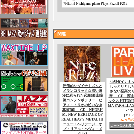
*Hitomi Nishiyama piano Plays Fazioli F212
関連
壮烈ダイナミ
圧倒的なダイナミズムと
しっとりとし
メランコリックな深い浪
さない至高の
漫に彩られた必殺!西山瞳
演!! CD 西山
流コンテンポラリー・ピ
ックス HITOMI
アノ・トリオの紛いなき
MA PARALLAX 
真骨頂!!! CD NHORH
イヴ
M / NEW HERITAGE OF
[MT 7
REAL HEAVY METAL III
2,770円
(
ニュー・ヘリテージ・オ
ブ・リアル・ヘヴィ・メ
タル 3