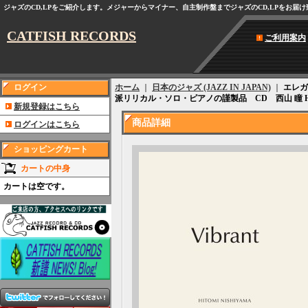
ジャズのCD,LPをご紹介します。メジャーからマイナー、自主制作盤までジャズのCD,LPをお届
CATFISH RECORDS
ご利用案内
ログイン
ホーム
｜
日本のジャズ (JAZZ IN JAPAN)
｜
エレガ
派リリカル・ソロ・ピアノの謹製品 CD 西山 瞳 HITOM
新規登録はこちら
商品詳細
ログインはこちら
ショッピングカート
カートの中身
カートは空です。