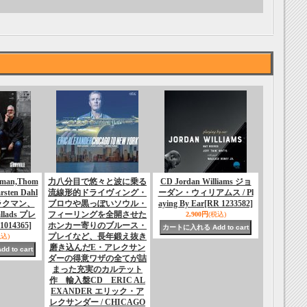
nman,Thom
力八分目で悠々と波に乗る
CD Jordan Williams ジョ
rsten Dahl
流線形的ドライヴィング・
ーダン・ウィリアムス / Pl
ラクマン、
ブロウや黒っぽいソウル・
aying By Ear
[RR 1233582]
allads プレ
フィーリングを全開させた
2,900円
(税込)
[1014365]
ホンカー寄りのブルース・
プレイなど、長年鍛え抜き
税込)
磨き込んだE・アレクサン
ダーの得意ワザの全てが詰
まった充実のカルテット
作 輸入盤CD ERIC AL
EXANDER エリック・ア
レクサンダー / CHICAGO