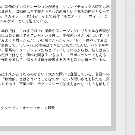
ちに新作のインスピレーションが湧き、サウンドチェックの時間も利
言葉通り、収録曲は全て書き下ろしの新曲という充実の内容となって
s)、スカイラー・タン(tp)、そして前作『ホエア・アー・ウィー』に
o)をゲストとして迎えている。
う本作では、これまで以上に楽曲やフレージングにリリカルな表現が
体はコロナ禍にできていたという彼は、本作のいきさつについて「サ
てみようと思ったんだ。いい感じだったから、”もう一度やってみよ
ほど演奏して、”アルバムの準備はできた”と気づいたんだ。バンドを率
い。最高のミュージシャンたちとプレイしているからね。彼らはあら
るだけではなく、優れた聞き手でもあり、コラボレーターでもある。
互作用を通して、個々の才能を表現する方法をみんな知っているん
ちは未来がどうなるのかという大きな問いに直面している。言語への
』『創造的』とはどういうことなのか、という問いさえも私たちに突
ストであり、言葉の影、テクノロジーでは捉えきれないものを信じて
ク、オクターヴン・オーディオにて録音