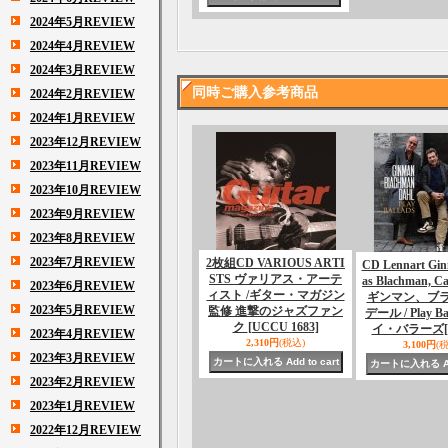
2024年5月REVIEW
2024年4月REVIEW
2024年3月REVIEW
同時ご購入参考商品
2024年2月REVIEW
2024年1月REVIEW
2023年12月REVIEW
2023年11月REVIEW
2023年10月REVIEW
2023年9月REVIEW
2023年8月REVIEW
2023年7月REVIEW
2枚組CD VARIOUS ARTI
CD Lennart Gi
STS ヴァリアス・アーテ
as Blachman, Ca
2023年6月REVIEW
ィスト /ギター・マガジン
ギンマン、ブ
2023年5月REVIEW
監修 進撃のジャズファン
デール / Play B
ク
[UCCU 1683]
イ・バラーズ
2023年4月REVIEW
2,310円
(税込)
3,100円
(
2023年3月REVIEW
2023年2月REVIEW
2023年1月REVIEW
2022年12月REVIEW