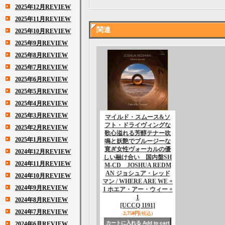
2025年12月REVIEW
2025年11月REVIEW
関連
2025年10月REVIEW
2025年9月REVIEW
2025年8月REVIEW
2025年7月REVIEW
2025年6月REVIEW
2025年5月REVIEW
2025年4月REVIEW
2025年3月REVIEW
マイルド・スムース&ソ
フト・ドライヴィングな
2025年2月REVIEW
歌心溢れる芳醇テナー吹
2025年1月REVIEW
鳴と妖艶でブルージーな
寛ぎ女性ヴォーカルの優
2024年12月REVIEW
しい融け合い 国内盤SH
2024年11月REVIEW
M-CD JOSHUA REDM
AN ジョシュア・レッド
2024年10月REVIEW
マン / WHERE ARE WE +
2024年9月REVIEW
1 ホエア・アー・ウィー +
1
2024年8月REVIEW
[UCCQ 1191]
2024年7月REVIEW
2,750円
(税込)
2024年6月REVIEW