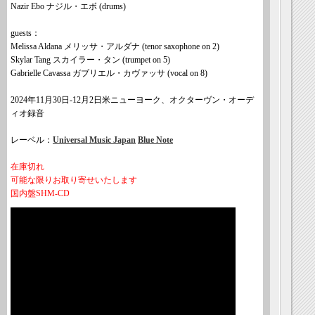
Nazir Ebo ナジル・エボ (drums)
guests：
Melissa Aldana メリッサ・アルダナ (tenor saxophone on 2)
Skylar Tang スカイラー・タン (trumpet on 5)
Gabrielle Cavassa ガブリエル・カヴァッサ (vocal on 8)
2024年11月30日-12月2日米ニューヨーク、オクターヴン・オーデ
ィオ録音
レーベル：
Universal Music Japan
Blue Note
在庫切れ
可能な限りお取り寄せいたします
国内盤SHM-CD