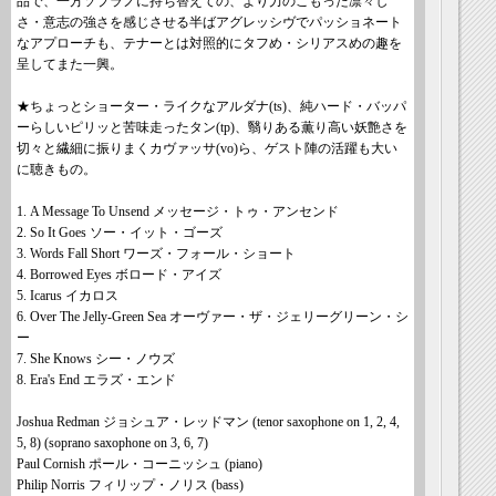
品で、一方ソプラノに持ち替えての、より力のこもった凛々し
さ・意志の強さを感じさせる半ばアグレッシヴでパッショネート
なアプローチも、テナーとは対照的にタフめ・シリアスめの趣を
呈してまた一興。
★ちょっとショーター・ライクなアルダナ(ts)、純ハード・バッパ
ーらしいピリッと苦味走ったタン(tp)、翳りある薫り高い妖艶さを
切々と繊細に振りまくカヴァッサ(vo)ら、ゲスト陣の活躍も大い
に聴きもの。
1. A Message To Unsend メッセージ・トゥ・アンセンド
2. So It Goes ソー・イット・ゴーズ
3. Words Fall Short ワーズ・フォール・ショート
4. Borrowed Eyes ボロード・アイズ
5. Icarus イカロス
6. Over The Jelly-Green Sea オーヴァー・ザ・ジェリーグリーン・シ
ー
7. She Knows シー・ノウズ
8. Era's End エラズ・エンド
Joshua Redman ジョシュア・レッドマン (tenor saxophone on 1, 2, 4,
5, 8) (soprano saxophone on 3, 6, 7)
Paul Cornish ポール・コーニッシュ (piano)
Philip Norris フィリップ・ノリス (bass)