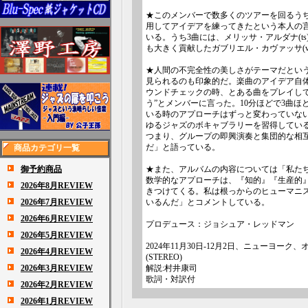
★このメンバーで数多くのツアーを回るう
用してアイデアを練ってきたという本人の
いる。うち3曲には、メリッサ・アルダナ(t
も大きく貢献したガブリエル・カヴァッサ(v
★人間の不完全性の美しさがテーマだとい
見られるのも印象的だ。楽曲のアイデア自
ウンドチェックの時、とある曲をプレイし
う”とメンバーに言った。10分ほどで3曲
いる時のアプローチはずっと変わっていな
ゆるジャズのボキャブラリーを習得してい
つまり、グループの即興演奏と集団的な相
だ」と語っている。
商品カテゴリ一覧
御予約商品
★また、アルバムの内容については「私た
数学的なアプローチは、『知的』『生産的
2026年8月REVIEW
きつけてくる。私は根っからのヒューマニ
2026年7月REVIEW
いるんだ」とコメントしている。
2026年6月REVIEW
プロデュース：ジョシュア・レッドマン
2026年5月REVIEW
2024年11月30日-12月2日、ニューヨー
2026年4月REVIEW
(STEREO)
2026年3月REVIEW
解説:村井康司
歌詞・対訳付
2026年2月REVIEW
2026年1月REVIEW