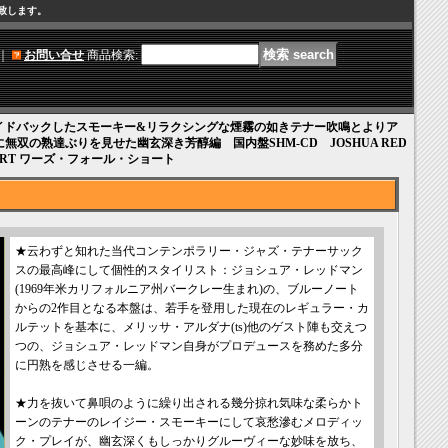
け致します。
｜
お問い合せ
商品検索
:
イドバックしたスモーキー&リラクシングな煙霧の如きテナー吹鳴とよりア
双の熟達ぶりを見せた幽玄深き芳醇編 国内盤SHM-CD JOSHUA RED
SHORT ワーズ・フォール・ショート
★云わずと知れた当代コンテンポラリー・ジャズ・テナーサック
スの最高峰にして個性的スタイリスト：ジョシュア・レッドマン
(1969年米カリフォルニア州バークレー生まれ)の、ブルーノート
からの2作目となる本盤は、若手を登用した現在のレギュラー・カ
ルテットを基本に、メリッサ・アルダナ(ts)他のゲスト陣も交えつ
つの、ジョシュア・レッドマン自身がプロデュースを務めた多分
に円熟を感じさせる一編。
★力を抜いて鼻唄のように繰り出される幾分掠れ気味な柔らかト
ーンのテナーのレイジー・スモーキーにして哀愁滲むメロディッ
ク・プレイが、幽玄深くもしっかりグルーヴィーな妙味を放ち、