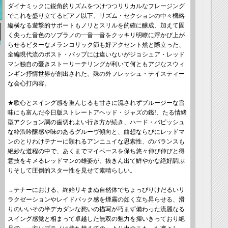
ダイナミックに鋭角的リズムをつけつつリリカルなフレージング
でこれを盛り立てるピアノ以下、リズム・セクションの中々機略
縦横なる遊撃的サポートもノリとスリルを的確に醸成、加えて固
く尖った音色のソプラノの一音一音をクッキリ明瞭に浮かび上が
らせるビターなメランコリック節も好アクセント然と際立った、
全編現代流のポスト・バップには違いないがジョシュア・レッド
マン独自の憂きストーリーテリングが利いて何ともアジなスウィ
ンギン抒情世界が創出された、殊の外フレッシュ・テイスティー
な会心打内容。
★歌心とスイング感を重んじるも甘さに流されずブルージーな旨
味にも富んだ今日版ストレートアヘッド・ジャズの鑑!、たる情緒
型アクション調の歯切れよい行き方が続き、ハード・バピッシュ
な粋渋吟醸感や味のあるグルーヴ傾向と、曲想ならびにレッドマ
ンのとりわけテナーに顕れるアンニュイな思索性、のバランスも
絶妙な道程の中で、あくまでマイペースを保ち悠々伸び伸びと得
意技をキメるレッドマンの雄姿が、抜きん出て鮮やかな絶好調ぶ
りそして圧倒的スター性を見せて素晴らしい。
→テナーにおける、終始リキまぬ自然体でちょっぴりけだるいリ
ラクゼーションやレイドバック感を煙霧の如く立ち昇らせる、滑
りのいいその半デカダンな愁いの描写が巧まず備わった流麗なる
スイング感覚と相まって卓越した無双の魅力を揮いきっており絶