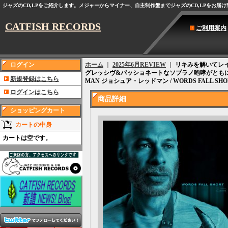
ジャズのCD,LPをご紹介します。メジャーからマイナー、自主制作盤までジャズのCD,LPをお届
CATFISH RECORDS
ご利用案内
ログイン
ホーム
｜
2025年6月REVIEW
｜
リキみを解いてレ
グレッシヴ&パッショネートなソプラノ咆哮がともに無
新規登録はこちら
MAN ジョシュア・レッドマン / WORDS FALL 
ログインはこちら
商品詳細
ショッピングカート
カートの中身
カートは空です。