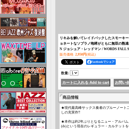
リキみを解いてレイドバックしたスモーキー
ョネートなソプラノ咆哮がともに無双の熟達ぶり
N ジョシュア・レッドマン / WORDS FAL
販売価格
:
2,950円
(税込)
Facebookでシェア
数量
:
｜
商品情報
★現代最高峰サックス奏者のブルーノート
しの充実作‼
★本作は約2年ぶりとなるニュー・アルバム。
(ds)という現在のレギュラー・カルテット