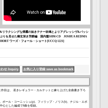
&リラクシングな煙霧の如きテナー吹鳴とよりアグレッシヴ&パッシ
を見せた幽玄深き芳醇編 国内盤SHM-CD JOSHUA REDMA
L SHORT ワーズ・フォール・ショート
[
UCCQ 1221
]
｜
二作目は、 若きレギュラー・カルテットと練り上げた全曲書き下ろ
ポール・コーニッシュ(p)、フィリップ・ノリス(b)、ナジル・エボ
を中心とした編成で8曲を収録。